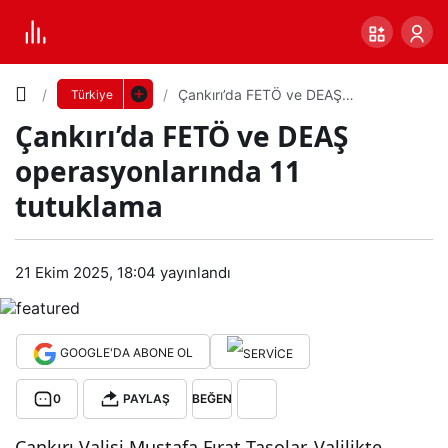
Yazı
Çankırı’da FETÖ ve DEAŞ
Türkiye
operasyonlarında 11 tutuklama
Çankırı’da FETÖ ve DEAŞ
Boyutunu
operasyonlarında 11
Ayarla
tutuklama
Çan
0
PAYLAŞ
kırı’
21 Ekim 2025, 18:04
yayınlandı
Küçük
100%
Dev
da
GOOGLE'DA ABONE OL
FET
Varsayılana
0
PAYLAŞ
BEĞEN
Ö ve
dön
Çankırı Valisi Mustafa Fırat Taşolar, Valilikte