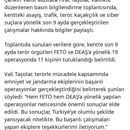
düzenlenen basın bilgilendirme toplantısında,
DEA
kentteki asayiş, trafik, terör, kaçakçılık ve siber
suçlara yönelik son 9 ayda gerçekleştirilen
Ş
çalışmalar hakkında bilgiler paylaştı.
ope
Toplantıda sunulan verilere göre, kentte son 9
ayda terör örgütleri FETÖ ve DEAŞ’a yönelik 19
rasy
operasyonda 11 kişinin tutuklandığı belirtildi.
Vali Taşolar, terörle mücadele kapsamında
onla
emniyet ve jandarma ekiplerinin başarılı
operasyonlar gerçekleştirdiğini belirterek şunları
rınd
söyledi: “Hem FETÖ hem DEAŞ’a yönelik yapılan
operasyonlar neticesinde önemli sonuçlar elde
a 11
edildi. Bu sonuçlar, Türkiye’ye olumlu şekilde
yansıyacak nitelikte. Bu başarılı çalışmaları
tutu
yapan ekiplere teşekkürlerimi iletiyorum.”