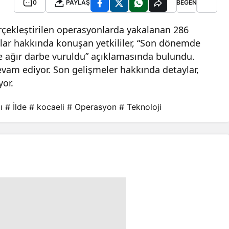
0
PAYLAŞ
BEĞEN
erçekleştirilen operasyonlarda yakalanan 286
lar hakkında konuşan yetkililer, “Son dönemde
e ağır darbe vuruldu” açıklamasında bulundu.
devam ediyor. Son gelişmeler hakkında detaylar,
yor.
ı
# İlde
# kocaeli
# Operasyon
# Teknoloji