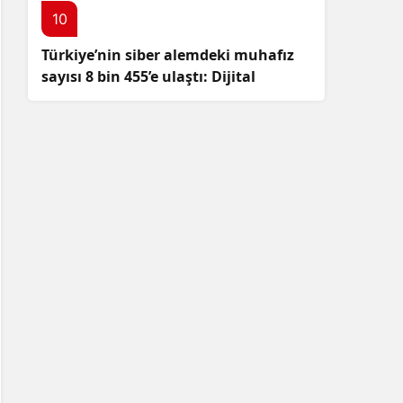
10
Türkiye’nin siber alemdeki muhafız
sayısı 8 bin 455’e ulaştı: Dijital
güvenliğimizi korumak için
çalışmalar artıyor!