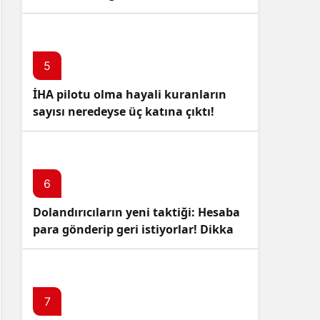
5
İHA pilotu olma hayali kuranların
sayısı neredeyse üç katına çıktı!
6
Dolandırıcıların yeni taktiği: Hesaba
para gönderip geri istiyorlar! Dikkat
Edin!
7