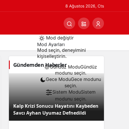
8 Ağustos 2026, Cts
Mod değiştir
Mod Ayarları
Mod seçin, deneyimini
kişiselleştirin.
Gündemden Haberler
Gündüz Modu
Gündüz
modunu seçin.
Gece Modu
Gece modunu
seçin.
Sistem Modu
Sistem
modunu seçin.
Kalp Krizi Sonucu Hayatını Kaybeden
Savcı Ayhan Uyumaz Defnedildi