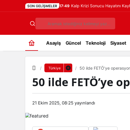
Kalp Krizi Sonucu Hayatını Ka
17:49
SON GELIŞMELER
Asayiş
Güncel
Teknoloji
Siyaset
50 ilde FETÖ’ye operasyon
Türkiye
50 ilde FETÖ’ye o
21 Ekim 2025, 08:25
yayınlandı