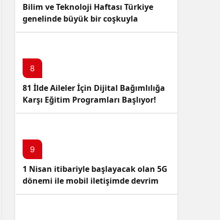
Bilim ve Teknoloji Haftası Türkiye
genelinde büyük bir coşkuyla
kutlandı: İşte Etkinlikler ve
Kutlamalar!
8
81 İlde Aileler İçin Dijital Bağımlılığa
Karşı Eğitim Programları Başlıyor!
9
1 Nisan itibariyle başlayacak olan 5G
dönemi ile mobil iletişimde devrim
başlıyor!