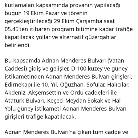
kutlamaları kapsamında provanın yapılacağı
bazı
bugün 19 Ekim Pazar ve törenin
gerçekleştirileceği 29 Ekim Çarşamba saat
yoll
05.45’ten itibaren program bitimine kadar trafiğe
kapatılacak yollar ve alternatif güzergahlar
ar
belirlendi.
Bu kapsamda Adnan Menderes Bulvarı (Vatan
trafi
Caddesi) gidiş ve gelişler, D-100 kuzey ve güney
istikametinden Adnan Menderes Bulvarı girişleri,
ğe
Edirnekapı ile 10. Yıl, Oğuzhan, Sofular, Halıcılar,
Akdeniz, Akşemsettin ve Ordu caddeleri ile
kap
Atatürk Bulvarı, Keçeci Meydan Sokak ve Hal
Yolu güney istikameti Adnan Menderes Bulvarı
atıla
girişleri trafiğe kapatılacak.
cak
Adnan Menderes Bulvarı’na çıkan tüm cadde ve