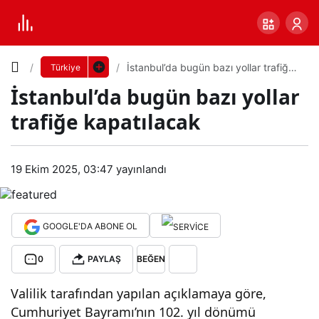
Yazı
İstanbul’da bugün bazı yollar trafiğe
Türkiye
kapatılacak
İstanbul’da bugün bazı yollar
Boyutunu
trafiğe kapatılacak
Ayarla
İsta
19 Ekim 2025, 03:47
yayınlandı
0
PAYLAŞ
nbul
Küçük
100%
Dev
’da
GOOGLE'DA ABONE OL
0
PAYLAŞ
BEĞEN
bug
Varsayılana
Valilik tarafından yapılan açıklamaya göre,
ün
dön
Cumhuriyet Bayramı’nın 102. yıl dönümü