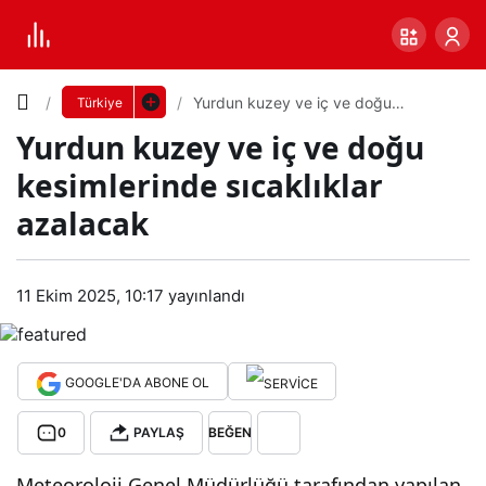
Yazı
Yurdun kuzey ve iç ve doğu
Türkiye
kesimlerinde sıcaklıklar azalacak
Yurdun kuzey ve iç ve doğu
Boyutunu
kesimlerinde sıcaklıklar
Ayarla
azalacak
Yur
0
PAYLAŞ
dun
11 Ekim 2025, 10:17
yayınlandı
Küçük
100%
Dev
kuz
GOOGLE'DA ABONE OL
ey
Varsayılana
0
PAYLAŞ
BEĞEN
ve
dön
Meteoroloji Genel Müdürlüğü tarafından yapılan