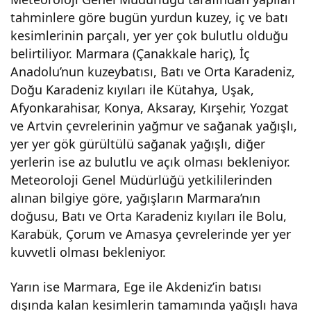
tahminlere göre bugün yurdun kuzey, iç ve batı
iç
kesimlerinin parçalı, yer yer çok bulutlu olduğu
belirtiliyor. Marmara (Çanakkale hariç), İç
ve
Anadolu’nun kuzeybatısı, Batı ve Orta Karadeniz,
Doğu Karadeniz kıyıları ile Kütahya, Uşak,
doğ
Afyonkarahisar, Konya, Aksaray, Kırşehir, Yozgat
ve Artvin çevrelerinin yağmur ve sağanak yağışlı,
u
yer yer gök gürültülü sağanak yağışlı, diğer
yerlerin ise az bulutlu ve açık olması bekleniyor.
kesi
Meteoroloji Genel Müdürlüğü yetkililerinden
alınan bilgiye göre, yağışların Marmara’nın
mler
doğusu, Batı ve Orta Karadeniz kıyıları ile Bolu,
Karabük, Çorum ve Amasya çevrelerinde yer yer
kuvvetli olması bekleniyor.
inde
Yarın ise Marmara, Ege ile Akdeniz’in batısı
sıca
dışında kalan kesimlerin tamamında yağışlı hava