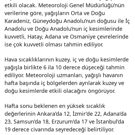
etkili olacak. Meteoroloji Genel Müdürlüğü’nün
klıkl
verilerine göre, yağışların Orta ve Doğu
Karadeniz, Güneydoğu Anadolu’nun doğusu ile İç
ar
Anadolu ve Doğu Anadolu’nun iç kesimlerinde
kuvvetli, Hatay, Adana ve Osmaniye çevrelerinde
azal
ise çok kuvvetli olması tahmin ediliyor.
aca
Hava sıcaklıklarının kuzey, iç ve doğu kesimlerde
yağışla birlikte 6 ila 10 derece düşeceği tahmin
k
ediliyor. Meteoroloji uzmanları, yağışlı havanın
hafta başında iç bölgelerden ayrılarak kuzey ve
doğu kesimlerde etkili olacağını öngörüyor.
Hafta sonu beklenen en yüksek sıcaklık
değerlerinin Ankara’da 12, İzmir’de 22, Adana’da
23, Samsun’da 18, Erzurum’da 17 ve İstanbul’da
19 derece civarında seyredeceği belirtiliyor.