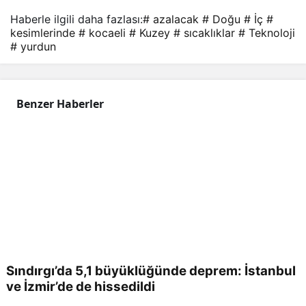
Haberle ilgili daha fazlası:
# azalacak
# Doğu
# İç
#
kesimlerinde
# kocaeli
# Kuzey
# sıcaklıklar
# Teknoloji
# yurdun
Benzer Haberler
Sındırgı’da 5,1 büyüklüğünde deprem: İstanbul
ve İzmir’de de hissedildi