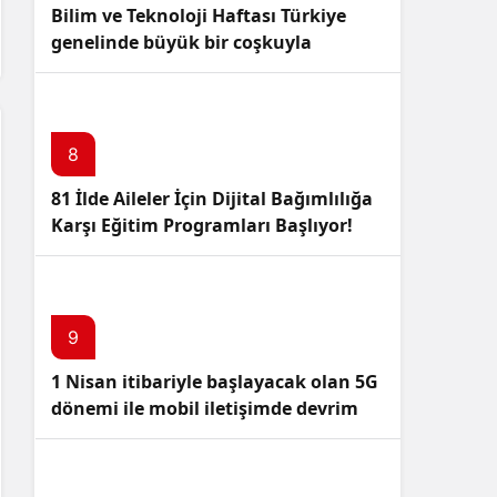
Bilim ve Teknoloji Haftası Türkiye
genelinde büyük bir coşkuyla
kutlandı: İşte Etkinlikler ve
Kutlamalar!
8
81 İlde Aileler İçin Dijital Bağımlılığa
Karşı Eğitim Programları Başlıyor!
9
1 Nisan itibariyle başlayacak olan 5G
dönemi ile mobil iletişimde devrim
başlıyor!