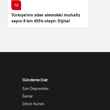
10
Türkiye’nin siber alemdeki muhafız
sayısı 8 bin 455’e ulaştı: Dijital
güvenliğimizi korumak için
çalışmalar artıyor!
Gündeme Dair
Son Depremler
İlanlar
Döviz Kurları