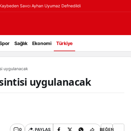
ı Kaybeden Savcı Ayhan Uyumaz Defnedildi
Spor
Sağlık
Ekonomi
Türkiye
isi uygulanacak
sintisi uygulanacak
0
PAYLAŞ
BEĞEN