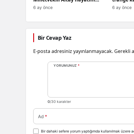
kaybetti
6 ay önce
6 ay önce
Bir Cevap Yaz
E-posta adresiniz yayınlanmayacak.
Gerekli 
YORUMUNUZ
*
0
/30 karakter
Ad
*
Bir dahaki sefere yorum yaptığımda kullanılmak üzere ad