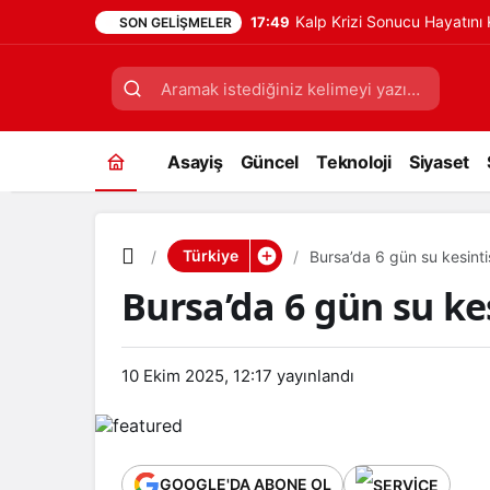
Kalp Krizi Sonucu Hayatın
17:49
SON GELIŞMELER
Asayiş
Güncel
Teknoloji
Siyaset
Türkiye
Bursa’da 6 gün su kesint
Bursa’da 6 gün su ke
10 Ekim 2025, 12:17
yayınlandı
GOOGLE'DA ABONE OL