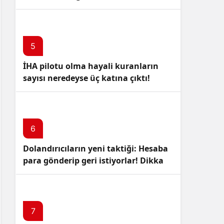
5
İHA pilotu olma hayali kuranların
sayısı neredeyse üç katına çıktı!
6
Dolandırıcıların yeni taktiği: Hesaba
para gönderip geri istiyorlar! Dikkat
Edin!
7