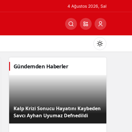
4 Ağustos 2026, Sal
Gündemden Haberler
Gündüz Modu
Gündüz modunu seçin.
Kalp Krizi Sonucu Hayatını Kaybeden
Gece Modu
Savcı Ayhan Uyumaz Defnedildi
Gece modunu seçin.