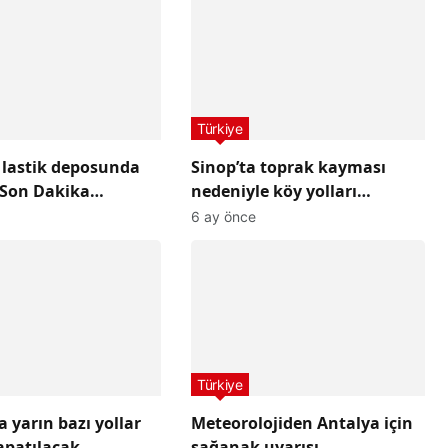
Türkiye
 lastik deposunda
Sinop’ta toprak kayması
 Son Dakika
nedeniyle köy yolları
i
ulaşıma kapandı
6 ay önce
Türkiye
 yarın bazı yollar
Meteorolojiden Antalya için
apatılacak
sağanak uyarısı