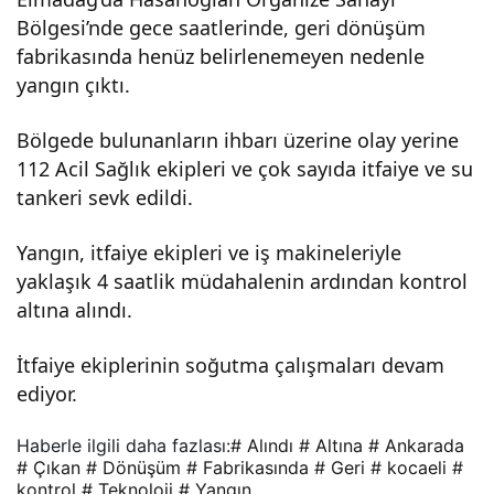
Bölgesi’nde gece saatlerinde, geri dönüşüm
üşü
fabrikasında henüz belirlenemeyen nedenle
yangın çıktı.
m
Bölgede bulunanların ihbarı üzerine olay yerine
fabr
112 Acil Sağlık ekipleri ve çok sayıda itfaiye ve su
tankeri sevk edildi.
ikas
Yangın, itfaiye ekipleri ve iş makineleriyle
yaklaşık 4 saatlik müdahalenin ardından kontrol
ında
altına alındı.
çıka
İtfaiye ekiplerinin soğutma çalışmaları devam
ediyor.
n
Haberle ilgili daha fazlası:
# Alındı
# Altına
# Ankarada
yan
# Çıkan
# Dönüşüm
# Fabrikasında
# Geri
# kocaeli
#
kontrol
# Teknoloji
# Yangın