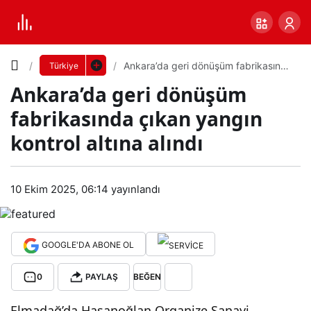
Yazı
Ankara’da geri dönüşüm fabrikasında
Türkiye
çıkan yangın kontrol altına alındı
Ankara’da geri dönüşüm
Boyutunu
fabrikasında çıkan yangın
Ayarla
kontrol altına alındı
Ank
0
PAYLAŞ
ara’
10 Ekim 2025, 06:14
yayınlandı
Küçük
100%
Dev
da
GOOGLE'DA ABONE OL
geri
Varsayılana
0
PAYLAŞ
BEĞEN
dön
dön
Elmadağ’da Hasanoğlan Organize Sanayi