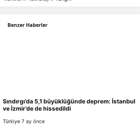
gın
Benzer Haberler
kon
trol
altın
a
alın
Sındırgı’da 5,1 büyüklüğünde deprem: İstanbul
ve İzmir’de de hissedildi
dı
Türkiye
7 ay önce