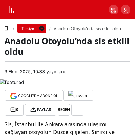
Yazı
Anadolu Otoyolu’nda sis etkili oldu
Türkiye
Anadolu Otoyolu’nda sis etkili
Boyutunu
oldu
Ayarla
Ana
9 Ekim 2025, 10:33
yayınlandı
0
PAYLAŞ
dolu
Küçük
100%
Dev
Oto
GOOGLE'DA ABONE OL
0
PAYLAŞ
BEĞEN
yolu
Varsayılana
Sis, İstanbul ile Ankara arasında ulaşımı
’nda
dön
sağlayan otoyolun Düzce gişeleri, Sinirci ve