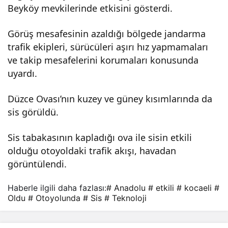
Beyköy mevkilerinde etkisini gösterdi.
sis
Görüş mesafesinin azaldığı bölgede jandarma
etkil
trafik ekipleri, sürücüleri aşırı hız yapmamaları
ve takip mesafelerini korumaları konusunda
uyardı.
i
Düzce Ovası’nın kuzey ve güney kısımlarında da
oldu
sis görüldü.
Sis tabakasının kapladığı ova ile sisin etkili
olduğu otoyoldaki trafik akışı, havadan
görüntülendi.
Haberle ilgili daha fazlası:
# Anadolu
# etkili
# kocaeli
#
Oldu
# Otoyolunda
# Sis
# Teknoloji