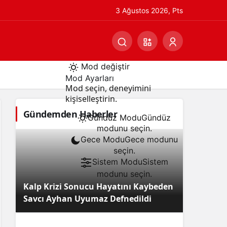
3 Ağustos 2026, Pts
Mod değiştir
Mod Ayarları
Mod seçin, deneyimini
kişiselleştirin.
Gündemden Haberler
Gündüz Modu
Gündüz
modunu seçin.
Gece Modu
Gece modunu
seçin.
Sistem Modu
Sistem
modunu seçin.
Kalp Krizi Sonucu Hayatını Kaybeden
Savcı Ayhan Uyumaz Defnedildi