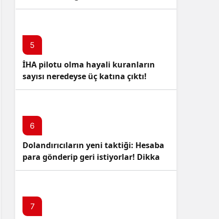
5
İHA pilotu olma hayali kuranların
sayısı neredeyse üç katına çıktı!
6
Dolandırıcıların yeni taktiği: Hesaba
para gönderip geri istiyorlar! Dikkat
Edin!
7