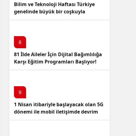
Bilim ve Teknoloji Haftası Türkiye
genelinde büyük bir coşkuyla
kutlandı: İşte Etkinlikler ve
Kutlamalar!
8
81 İlde Aileler İçin Dijital Bağımlılığa
Karşı Eğitim Programları Başlıyor!
9
1 Nisan itibariyle başlayacak olan 5G
dönemi ile mobil iletişimde devrim
başlıyor!