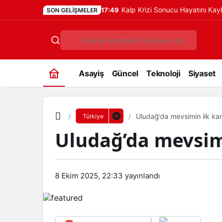
Kalp Krizi Sonucu Hayatını Ka
17:49
SON GELIŞMELER
Asayiş
Güncel
Teknoloji
Siyaset
Uludağ’da mevsimin ilk kar
Türkiye
Uludağ’da mevsimi
8 Ekim 2025, 22:33
yayınlandı