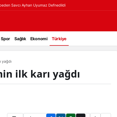
ybeden Savcı Ayhan Uyumaz Defnedildi
Spor
Sağlık
Ekonomi
Türkiye
ı yağdı
n ilk karı yağdı