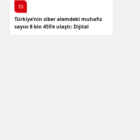
10
Türkiye’nin siber alemdeki muhafız
sayısı 8 bin 455’e ulaştı: Dijital
güvenliğimizi korumak için
çalışmalar artıyor!