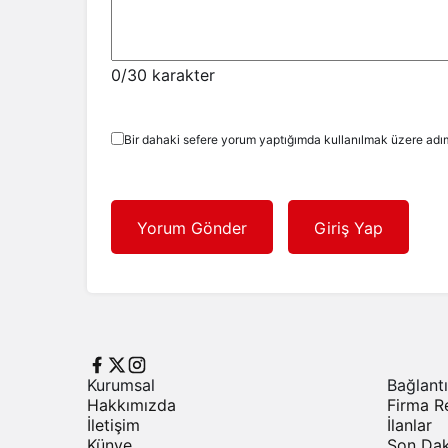
0
/30 karakter
Bir dahaki sefere yorum yaptığımda kullanılmak üzere adım
Yorum Gönder
Giriş Yap
Kurumsal
Bağlantı
Hakkımızda
Firma R
İletişim
İlanlar
Künye
Son Dak