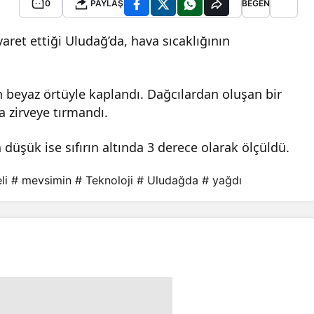
0
PAYLAŞ
BEĞEN
iyaret ettiği Uludağ’da, hava sıcaklığının
n beyaz örtüyle kaplandı. Dağcılardan oluşan bir
a zirveye tırmandı.
 düşük ise sıfırın altında 3 derece olarak ölçüldü.
li
# mevsimin
# Teknoloji
# Uludağda
# yağdı