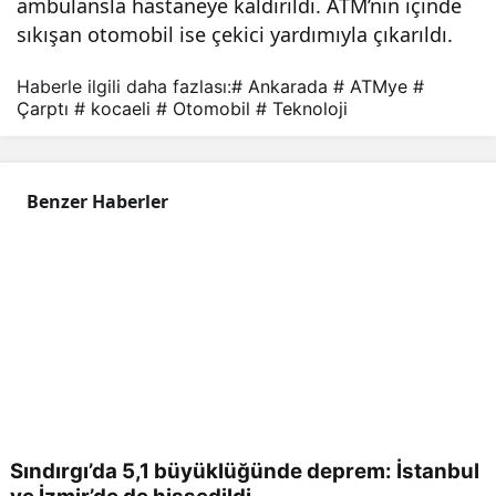
ambulansla hastaneye kaldırıldı. ATM’nin içinde
sıkışan otomobil ise çekici yardımıyla çıkarıldı.
Haberle ilgili daha fazlası:
# Ankarada
# ATMye
#
Çarptı
# kocaeli
# Otomobil
# Teknoloji
Benzer Haberler
Sındırgı’da 5,1 büyüklüğünde deprem: İstanbul