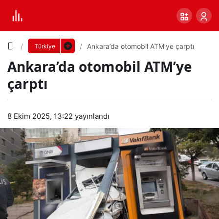
Yazı
Ankara’da otomobil ATM’ye çarptı
Türkiye
Ankara’da otomobil ATM’ye
Boyutunu
çarptı
Ayarla
Ank
8 Ekim 2025, 13:22
yayınlandı
0
PAYLAŞ
ara’
Küçük
100%
Dev
da
oto
Varsayılana
mob
dön