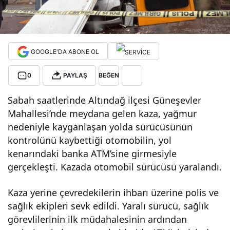
il
AT
GOOGLE'DA ABONE OL
M’y
0
PAYLAŞ
BEĞEN
Sabah saatlerinde Altındağ ilçesi Güneşevler
e
Mahallesi’nde meydana gelen kaza, yağmur
nedeniyle kayganlaşan yolda sürücüsünün
çarp
kontrolünü kaybettiği otomobilin, yol
kenarındaki banka ATM’sine girmesiyle
tı
gerçekleşti. Kazada otomobil sürücüsü yaralandı.
Kaza yerine çevredekilerin ihbarı üzerine polis ve
sağlık ekipleri sevk edildi. Yaralı sürücü, sağlık
görevlilerinin ilk müdahalesinin ardından