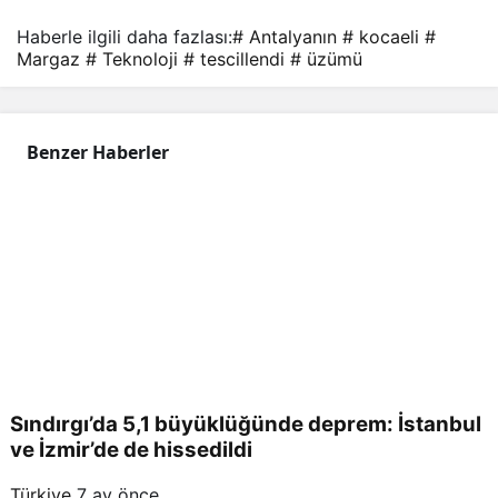
Haberle ilgili daha fazlası:
# Antalyanın
# kocaeli
#
Margaz
# Teknoloji
# tescillendi
# üzümü
Benzer Haberler
Sındırgı’da 5,1 büyüklüğünde deprem: İstanbul
ve İzmir’de de hissedildi
Türkiye
7 ay önce