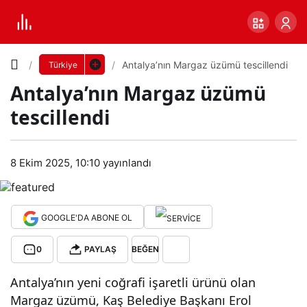
Yazı
Antalya’nın Margaz üzümü tescillendi
Türkiye
Antalya’nın Margaz üzümü
Boyutunu
tescillendi
Ayarla
Ant
8 Ekim 2025, 10:10
yayınlandı
0
PAYLAŞ
alya’
Küçük
100%
Dev
nın
GOOGLE'DA ABONE OL
0
PAYLAŞ
BEĞEN
Mar
Varsayılana
Antalya’nın yeni coğrafi işaretli ürünü olan
gaz
dön
Margaz üzümü, Kaş Belediye Başkanı Erol