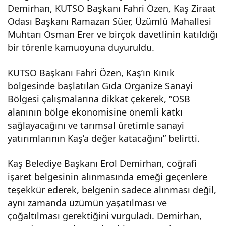
Demirhan, KUTSO Başkanı Fahri Özen, Kaş Ziraat
üzü
Odası Başkanı Ramazan Süer, Üzümlü Mahallesi
Muhtarı Osman Erer ve birçok davetlinin katıldığı
mü
bir törenle kamuoyuna duyuruldu.
KUTSO Başkanı Fahri Özen, Kaş’ın Kınık
tesc
bölgesinde başlatılan Gıda Organize Sanayi
Bölgesi çalışmalarına dikkat çekerek, “OSB
illen
alanının bölge ekonomisine önemli katkı
sağlayacağını ve tarımsal üretimle sanayi
di
yatırımlarının Kaş’a değer katacağını” belirtti.
Kaş Belediye Başkanı Erol Demirhan, coğrafi
işaret belgesinin alınmasında emeği geçenlere
teşekkür ederek, belgenin sadece alınması değil,
aynı zamanda üzümün yaşatılması ve
çoğaltılması gerektiğini vurguladı. Demirhan,