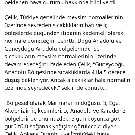
beklenen hava durumu hakkında bilgi verdi.
a
Çelik, Türkiye genelinde mevsim normallerinin
üzerinde seyreden sıcaklıkların batı ve iç
nası
bölgelerde bugünden itibaren kademeli olarak
normale döneceğini belirtti. Doğu Anadolu ve
l
Güneydoğu Anadolu bölgelerinde ise
sıcaklıkların mevsim normallerinin üzerinde
olac
devam edeceğini ifade eden Çelik, “Güneydoğu
Anadolu Bölgesi’nde sıcaklıklarda 4 ila 5 derece
ak?
düşüş bekleniyor. Ancak sıcaklıklar hala normalin
üzerinde seyredecek.” şeklinde konuştu.
“Bölgesel olarak Marmara’nın doğusu, İç Ege,
Akdeniz’in iç kesimleri, İç Anadolu ve Karadeniz
bölgelerinde önümüzdeki 3 gün boyunca gök
gürültülü sağanak yağışlar görülecek” diyen
Çelik, Ankara, İstanbul ve İzmir’deki hava