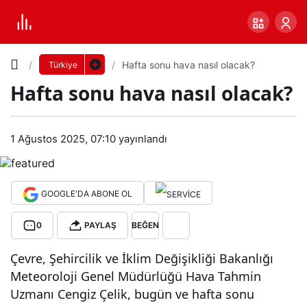
Yazı
Hafta sonu hava nasıl olacak?
Türkiye
Hafta sonu hava nasıl olacak?
Boyutunu
Ayarla
1 Ağustos 2025, 07:10
yayınlandı
Haft
0
PAYLAŞ
a
GOOGLE'DA ABONE OL
Küçük
100%
Dev
son
0
PAYLAŞ
BEĞEN
u
Varsayılana
Çevre, Şehircilik ve İklim Değişikliği Bakanlığı
Meteoroloji Genel Müdürlüğü Hava Tahmin
hav
dön
Uzmanı Cengiz Çelik, bugün ve hafta sonu