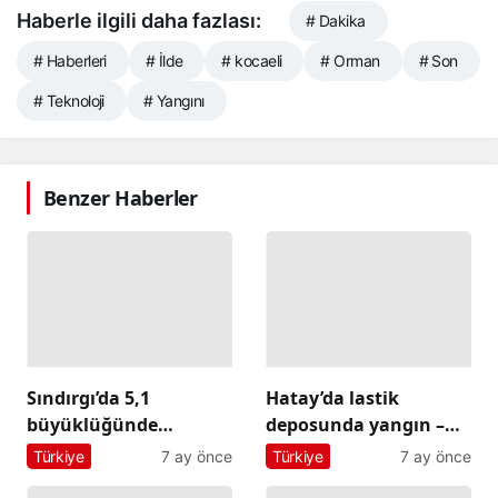
Haberle ilgili daha fazlası:
# Dakika
# Haberleri
# İlde
# kocaeli
# Orman
# Son
# Teknoloji
# Yangını
Benzer Haberler
Sındırgı’da 5,1
Hatay’da lastik
büyüklüğünde
deposunda yangın –
deprem: İstanbul ve
Son Dakika Haberleri
Türkiye
7 ay önce
Türkiye
7 ay önce
İzmir’de de hissedildi