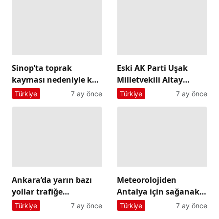
Sinop’ta toprak
Eski AK Parti Uşak
kayması nedeniyle köy
Milletvekili Altay
yolları ulaşıma
hayatını kaybetti
Türkiye
7 ay önce
Türkiye
7 ay önce
kapandı
Ankara’da yarın bazı
Meteorolojiden
yollar trafiğe
Antalya için sağanak
kapatılacak
uyarısı
Türkiye
7 ay önce
Türkiye
7 ay önce