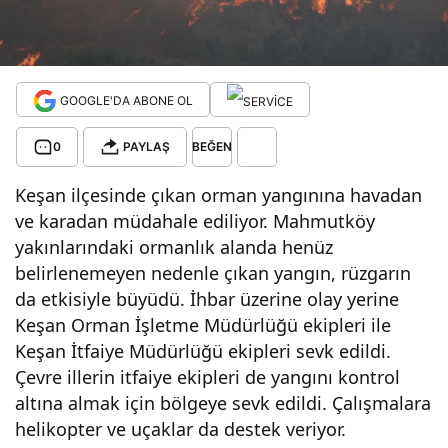
Son
Daki
GOOGLE'DA ABONE OL
ka
0
PAYLAŞ
BEĞEN
Habe
Keşan ilçesinde çıkan orman yangınına havadan
ve karadan müdahale ediliyor. Mahmutköy
yakınlarındaki ormanlık alanda henüz
rleri
belirlenemeyen nedenle çıkan yangın, rüzgarın
da etkisiyle büyüdü. İhbar üzerine olay yerine
Keşan Orman İşletme Müdürlüğü ekipleri ile
Keşan İtfaiye Müdürlüğü ekipleri sevk edildi.
Çevre illerin itfaiye ekipleri de yangını kontrol
altına almak için bölgeye sevk edildi. Çalışmalara
helikopter ve uçaklar da destek veriyor.