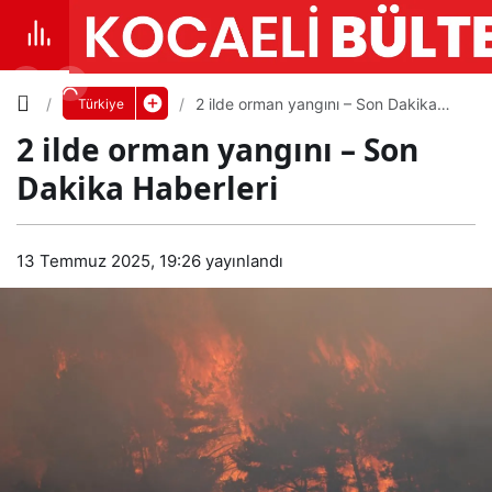
Yazı
2 ilde orman yangını – Son Dakika
Türkiye
Haberleri
2 ilde orman yangını – Son
Boyutunu
Dakika Haberleri
Ayarla
2 ilde
13 Temmuz 2025, 19:26
yayınlandı
0
PAYLAŞ
orma
Küçük
100%
Dev
n
yang
VARSAYILANA
DÖN
ını –