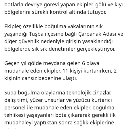
botlarla devriye görevi yapan ekipler, gölü ve kıyı
a
bölgelerini sürekli kontrol altında tutuyor.
karş
Ekipler, özellikle boğulma vakalarının sık
yaşandığı Tuşba ilçesine bağlı Çarpanak Adası ve
ı
diğer güvenlik nedeniyle girişin yasaklandığı
bölgelerde sık sık denetimler gerçekleştiriyor.
teya
Geçen yıl gölde meydana gelen 6 olaya
müdahale eden ekipler, 11 kişiyi kurtarırken, 2
kku
kişinin cansız bedenine ulaştı.
zda
Suda boğulma olaylarına teknolojik cihazlar,
dalış timi, yüzer unsurlar ve yüzücü kurtarıcı
personel ile müdahale eden ekipler, boğulma
tehlikesi yaşayanları bota çıkararak gerekli ilk
müdahaleyi yaptıktan sonra sağlık ekiplerine