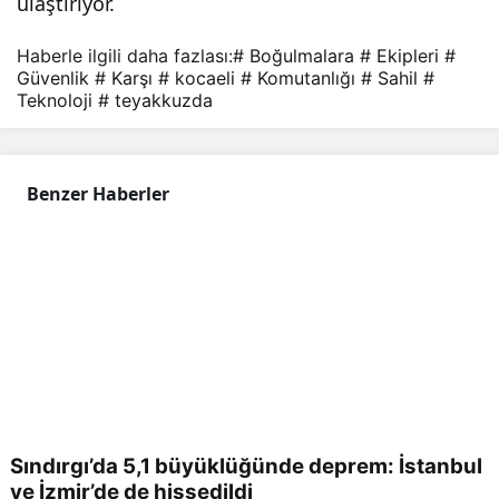
ulaştırıyor.
Haberle ilgili daha fazlası:
# Boğulmalara
# Ekipleri
#
Güvenlik
# Karşı
# kocaeli
# Komutanlığı
# Sahil
#
Teknoloji
# teyakkuzda
Benzer Haberler
Sındırgı’da 5,1 büyüklüğünde deprem: İstanbul
ve İzmir’de de hissedildi