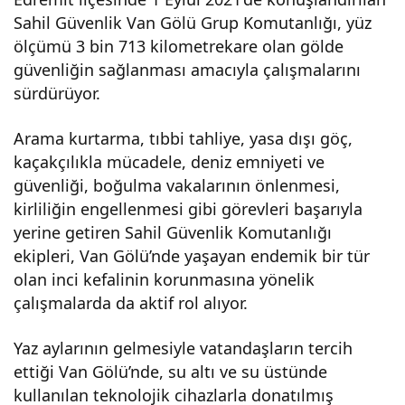
Sahil Güvenlik Van Gölü Grup Komutanlığı, yüz
Kom
ölçümü 3 bin 713 kilometrekare olan gölde
güvenliğin sağlanması amacıyla çalışmalarını
uta
sürdürüyor.
nlığı
Arama kurtarma, tıbbi tahliye, yasa dışı göç,
kaçakçılıkla mücadele, deniz emniyeti ve
ekip
güvenliği, boğulma vakalarının önlenmesi,
kirliliğin engellenmesi gibi görevleri başarıyla
leri
yerine getiren Sahil Güvenlik Komutanlığı
ekipleri, Van Gölü’nde yaşayan endemik bir tür
olan inci kefalinin korunmasına yönelik
boğ
çalışmalarda da aktif rol alıyor.
ulm
Yaz aylarının gelmesiyle vatandaşların tercih
ettiği Van Gölü’nde, su altı ve su üstünde
alar
kullanılan teknolojik cihazlarla donatılmış