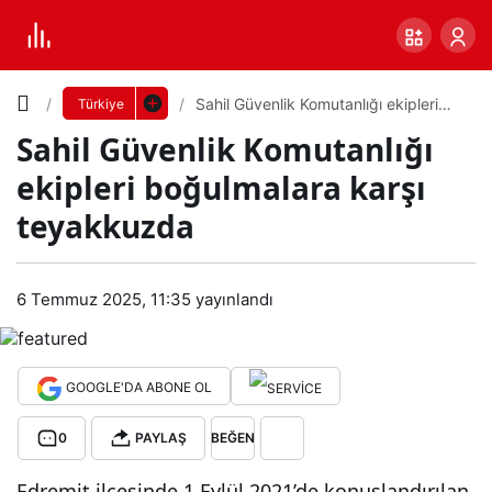
Yazı
Sahil Güvenlik Komutanlığı ekipleri
Türkiye
boğulmalara karşı teyakkuzda
Sahil Güvenlik Komutanlığı
Boyutunu
ekipleri boğulmalara karşı
Ayarla
teyakkuzda
Sahi
0
PAYLAŞ
l
6 Temmuz 2025, 11:35
yayınlandı
Küçük
100%
Dev
Güv
GOOGLE'DA ABONE OL
enli
Varsayılana
0
PAYLAŞ
BEĞEN
k
dön
Edremit ilçesinde 1 Eylül 2021’de konuşlandırılan