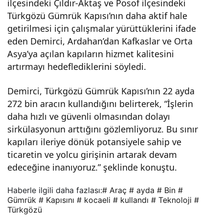
ilçesindeki Çıldır-Aktaş ve Posof ilçesindeki
araç
Türkgözü Gümrük Kapısı’nın daha aktif hale
getirilmesi için çalışmalar yürüttüklerini ifade
kull
eden Demirci, Ardahan’dan Kafkaslar ve Orta
Asya’ya açılan kapıların hizmet kalitesini
artırmayı hedeflediklerini söyledi.
andı
Demirci, Türkgözü Gümrük Kapısı’nın 22 ayda
272 bin aracın kullandığını belirterek, “İşlerin
daha hızlı ve güvenli olmasından dolayı
sirkülasyonun arttığını gözlemliyoruz. Bu sınır
kapıları ileriye dönük potansiyele sahip ve
ticaretin ve yolcu girişinin artarak devam
edeceğine inanıyoruz.” şeklinde konuştu.
Haberle ilgili daha fazlası:
# Araç
# ayda
# Bin
#
Gümrük
# Kapısını
# kocaeli
# kullandı
# Teknoloji
#
Türkgözü