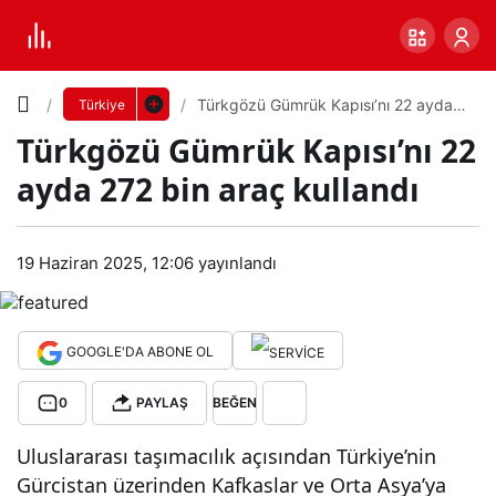
Yazı
Türkgözü Gümrük Kapısı’nı 22 ayda
Türkiye
272 bin araç kullandı
Türkgözü Gümrük Kapısı’nı 22
Boyutunu
ayda 272 bin araç kullandı
Ayarla
Tür
19 Haziran 2025, 12:06
yayınlandı
0
PAYLAŞ
kgö
Küçük
100%
Dev
zü
GOOGLE'DA ABONE OL
0
PAYLAŞ
BEĞEN
Gü
Varsayılana
Uluslararası taşımacılık açısından Türkiye’nin
mrü
dön
Gürcistan üzerinden Kafkaslar ve Orta Asya’ya