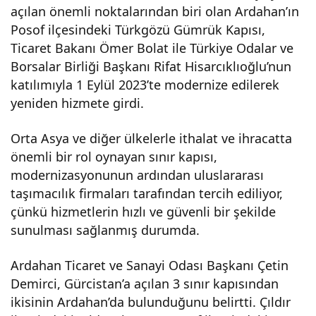
açılan önemli noktalarından biri olan Ardahan’ın
k
Posof ilçesindeki Türkgözü Gümrük Kapısı,
Ticaret Bakanı Ömer Bolat ile Türkiye Odalar ve
Kapı
Borsalar Birliği Başkanı Rifat Hisarcıklıoğlu’nun
katılımıyla 1 Eylül 2023’te modernize edilerek
sı’nı
yeniden hizmete girdi.
Orta Asya ve diğer ülkelerle ithalat ve ihracatta
22
önemli bir rol oynayan sınır kapısı,
modernizasyonunun ardından uluslararası
ayd
taşımacılık firmaları tarafından tercih ediliyor,
çünkü hizmetlerin hızlı ve güvenli bir şekilde
a
sunulması sağlanmış durumda.
272
Ardahan Ticaret ve Sanayi Odası Başkanı Çetin
Demirci, Gürcistan’a açılan 3 sınır kapısından
bin
ikisinin Ardahan’da bulunduğunu belirtti. Çıldır