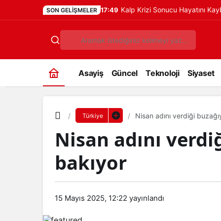
Kalp Krizi Sonucu Hayatını Ka
17:49
SON GELIŞMELER
Asayiş
Güncel
Teknoloji
Siyaset
Nisan adını verdiği buzağı
Türkiye
Nisan adını verdi
bakıyor
15 Mayıs 2025, 12:22
yayınlandı