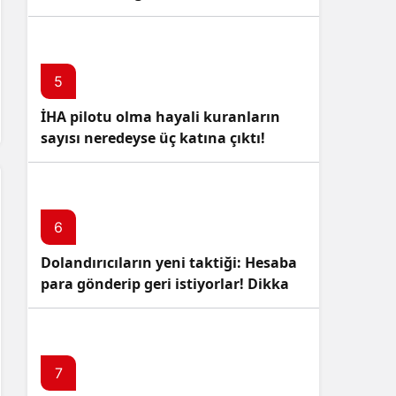
5
İHA pilotu olma hayali kuranların
sayısı neredeyse üç katına çıktı!
6
Dolandırıcıların yeni taktiği: Hesaba
para gönderip geri istiyorlar! Dikkat
Edin!
7