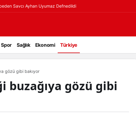
ybeden Savcı Ayhan Uyumaz Defnedildi
Spor
Sağlık
Ekonomi
Türkiye
ya gözü gibi bakıyor
ği buzağıya gözü gibi