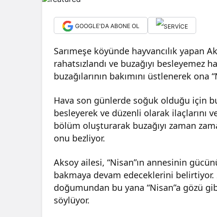
GOOGLE'DA ABONE OL
Sarımeşe köyünde hayvancılık yapan Aks
rahatsızlandı ve buzağıyı besleyemez h
buzağılarının bakımını üstlenerek ona “N
Hava son günlerde soğuk olduğu için buza
besleyerek ve düzenli olarak ilaçlarını v
bölüm oluşturarak buzağıyı zaman zaman 
onu bezliyor.
Aksoy ailesi, “Nisan”ın annesinin gücü
bakmaya devam edeceklerini belirtiyor. 
doğumundan bu yana “Nisan”a gözü gibi 
söylüyor.