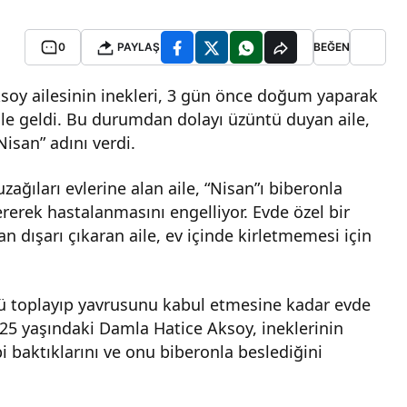
0
PAYLAŞ
BEĞEN
oy ailesinin inekleri, 3 gün önce doğum yaparak
ale geldi. Bu durumdan dolayı üzüntü duyan aile,
isan” adını verdi.
ğıları evlerine alan aile, “Nisan”ı biberonla
ererek hastalanmasını engelliyor. Evde özel bir
dışarı çıkaran aile, ev içinde kirletmemesi için
nü toplayıp yavrusunu kabul etmesine kadar evde
25 yaşındaki Damla Hatice Aksoy, ineklerinin
baktıklarını ve onu biberonla beslediğini