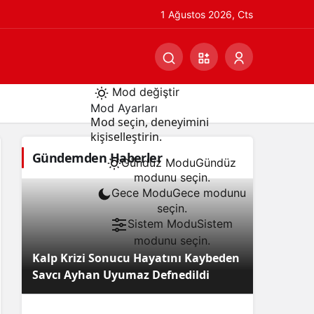
1 Ağustos 2026, Cts
Mod değiştir
Mod Ayarları
Mod seçin, deneyimini
kişiselleştirin.
Gündemden Haberler
Gündüz Modu
Gündüz
modunu seçin.
Gece Modu
Gece modunu
seçin.
Sistem Modu
Sistem
modunu seçin.
Kalp Krizi Sonucu Hayatını Kaybeden
Savcı Ayhan Uyumaz Defnedildi