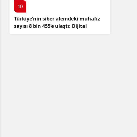
10
Türkiye’nin siber alemdeki muhafız
sayısı 8 bin 455’e ulaştı: Dijital
güvenliğimizi korumak için
çalışmalar artıyor!