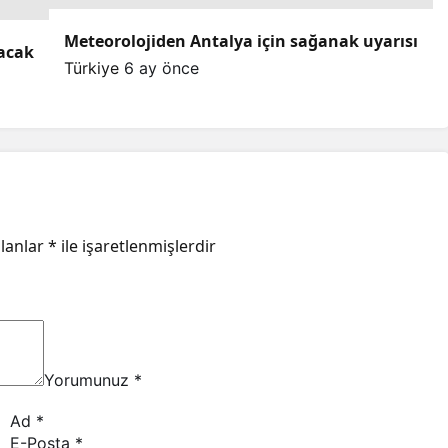
Meteorolojiden Antalya için sağanak uyarısı
lacak
Türkiye
6 ay önce
alanlar
*
ile işaretlenmişlerdir
Yorumunuz
*
Ad
*
E-Posta
*