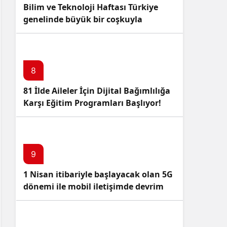
Bilim ve Teknoloji Haftası Türkiye
genelinde büyük bir coşkuyla
kutlandı: İşte Etkinlikler ve
Kutlamalar!
8
81 İlde Aileler İçin Dijital Bağımlılığa
Karşı Eğitim Programları Başlıyor!
9
1 Nisan itibariyle başlayacak olan 5G
dönemi ile mobil iletişimde devrim
başlıyor!