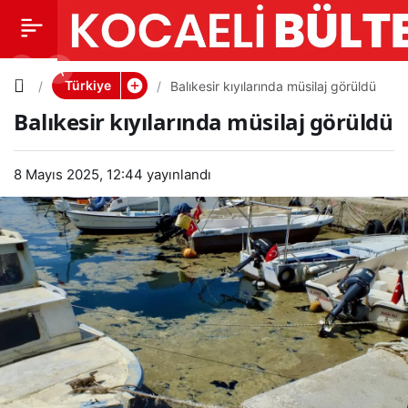
Balıkesir
0
PAYLAŞ
kıyılarınd
Türkiye
Balıkesir kıyılarında müsilaj görüldü
Balıkesir kıyılarında müsilaj görüldü
a müsilaj
8 Mayıs 2025, 12:44
görüldü
yayınlandı