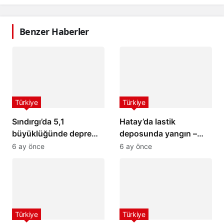
Benzer Haberler
Türkiye
Türkiye
Sındırgı’da 5,1
Hatay’da lastik
büyüklüğünde deprem:
deposunda yangın –
İstanbul ve İzmir’de de
Son Dakika Haberleri
6 ay önce
6 ay önce
hissedildi
Türkiye
Türkiye