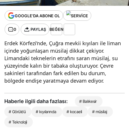
GOOGLE'DA ABONE OL
0
PAYLAŞ
BEĞEN
Erdek Körfezi’nde, Çuğra mevkii kıyıları ile liman
içinde yoğunlaşan müsilaj dikkat çekiyor.
Limandaki teknelerin etrafını saran müsilaj, su
yüzeyinde kalın bir tabaka oluşturuyor. Çevre
sakinleri tarafından fark edilen bu durum,
bölgede endişe yaratmaya devam ediyor.
Haberle ilgili daha fazlası:
# Balıkesir
# Görüldü
# kıyılarında
# kocaeli
# müsilaj
# Teknoloji