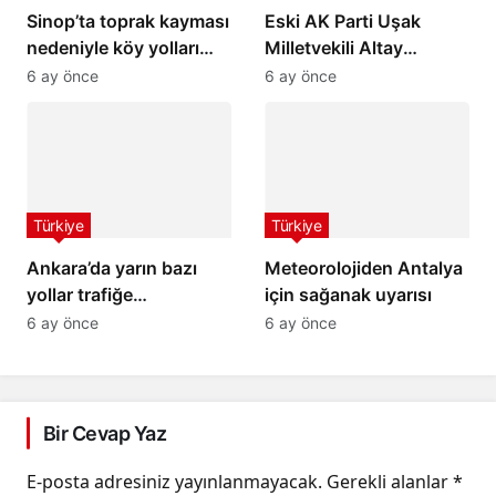
Sinop’ta toprak kayması
Eski AK Parti Uşak
nedeniyle köy yolları
Milletvekili Altay
ulaşıma kapandı
hayatını kaybetti
6 ay önce
6 ay önce
Türkiye
Türkiye
Ankara’da yarın bazı
Meteorolojiden Antalya
yollar trafiğe
için sağanak uyarısı
kapatılacak
6 ay önce
6 ay önce
Bir Cevap Yaz
E-posta adresiniz yayınlanmayacak.
Gerekli alanlar
*