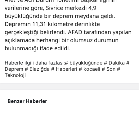
verilerine göre, Sivrice merkezli 4,9
üklü
büyüklüğünde bir deprem meydana geldi.
Depremin 11,31 kilometre derinlikte
ğün
gerçekleştiği belirlendi. AFAD tarafından yapılan
açıklamada herhangi bir olumsuz durumun
de
bulunmadığı ifade edildi.
dep
Haberle ilgili daha fazlası:
# büyüklüğünde
# Dakika
#
Deprem
# Elazığda
# Haberleri
# kocaeli
# Son
#
Teknoloji
rem
–
Benzer Haberler
Son
Daki