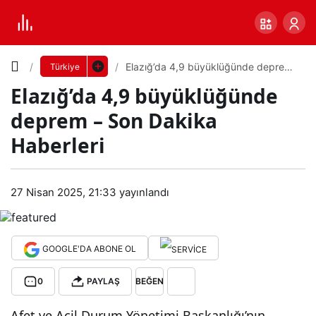
Yazı
Elazığ’da 4,9 büyüklüğünde deprem
Türkiye
– Son Dakika Haberleri
Elazığ’da 4,9 büyüklüğünde
Boyutunu
deprem – Son Dakika
Ayarla
Haberleri
Elaz
0
PAYLAŞ
ığ’d
27 Nisan 2025, 21:33
yayınlandı
Küçük
100%
Dev
a
GOOGLE'DA ABONE OL
4,9
Varsayılana
0
PAYLAŞ
BEĞEN
büy
dön
Afet ve Acil Durum Yönetimi Başkanlığı’nın