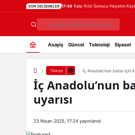
Kalp Krizi Sonucu Hayatını Ka
17:49
SON GELIŞMELER
Asayiş
Güncel
Teknoloji
Siyaset
İç Anadolu’nun batısı için k
Türkiye
İç Anadolu’nun bat
uyarısı
23 Nisan 2025, 17:24
yayınlandı