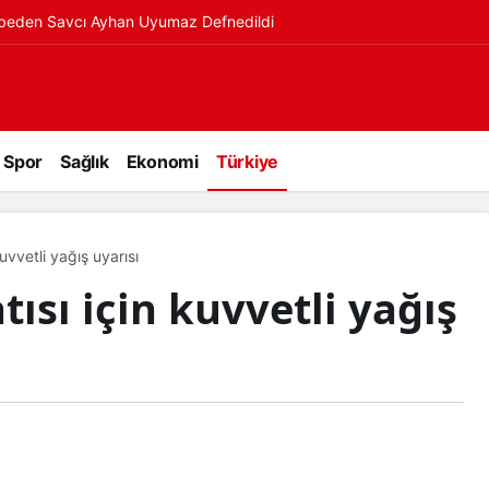
ybeden Savcı Ayhan Uyumaz Defnedildi
Spor
Sağlık
Ekonomi
Türkiye
uvvetli yağış uyarısı
ısı için kuvvetli yağış