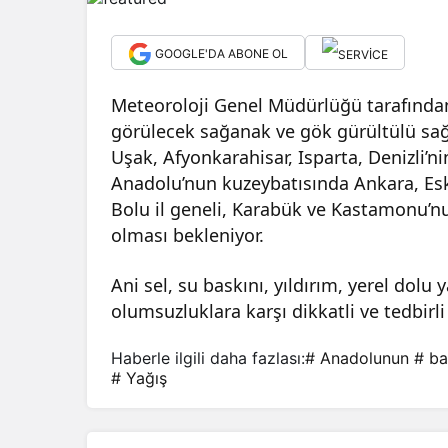
GOOGLE'DA ABONE OL
Meteoroloji Genel Müdürlüğü tarafından
görülecek sağanak ve gök gürültülü sağa
Uşak, Afyonkarahisar, Isparta, Denizli’n
Anadolu’nun kuzeybatısında Ankara, Eski
Bolu il geneli, Karabük ve Kastamonu’nu
olması bekleniyor.
Ani sel, su baskını, yıldırım, yerel dolu 
olumsuzluklara karşı dikkatli ve tedbirl
Haberle ilgili daha fazlası:
# Anadolunun
# ba
# Yağış