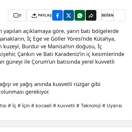
0
PAYLAŞ
BEĞEN
 yapılan açıklamaya göre, yarın batı bölgelerde
nakların, İç Ege ve Göller Yöresi’nde Kütahya,
in kuzeyi, Burdur ve Manisa’nın doğusu, İç
şehir, Çankırı ve Batı Karadeniz’in iç kesimlerinde
n güneyi ile Çorum’un batısında yerel kuvvetli
yağışı ve yağış anında kuvvetli rüzgar gibi
i olunması gerekiyor.
tısı
# İç
# İçin
# kocaeli
# kuvvetli
# Teknoloji
# Uyarısı