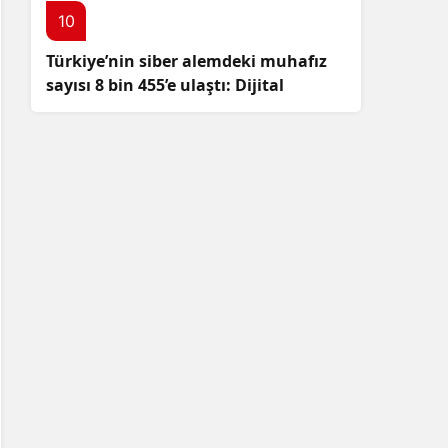
10
Türkiye’nin siber alemdeki muhafız
sayısı 8 bin 455’e ulaştı: Dijital
güvenliğimizi korumak için
çalışmalar artıyor!