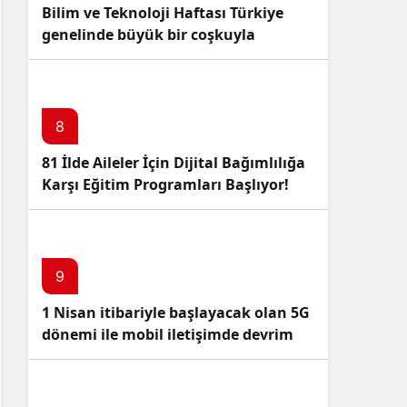
Bilim ve Teknoloji Haftası Türkiye
genelinde büyük bir coşkuyla
kutlandı: İşte Etkinlikler ve
Kutlamalar!
8
81 İlde Aileler İçin Dijital Bağımlılığa
Karşı Eğitim Programları Başlıyor!
9
1 Nisan itibariyle başlayacak olan 5G
dönemi ile mobil iletişimde devrim
başlıyor!