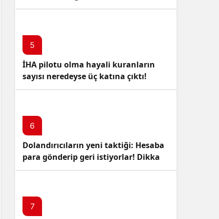
5
İHA pilotu olma hayali kuranların
sayısı neredeyse üç katına çıktı!
6
Dolandırıcıların yeni taktiği: Hesaba
para gönderip geri istiyorlar! Dikkat
Edin!
7