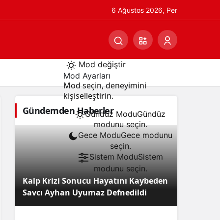
6 Ağustos 2026, Per
Mod değiştir
Mod Ayarları
Mod seçin, deneyimini
kişiselleştirin.
Gündemden Haberler
Gündüz Modu
Gündüz
modunu seçin.
Gece Modu
Gece modunu
seçin.
Sistem Modu
Sistem
modunu seçin.
Kalp Krizi Sonucu Hayatını Kaybeden
Savcı Ayhan Uyumaz Defnedildi