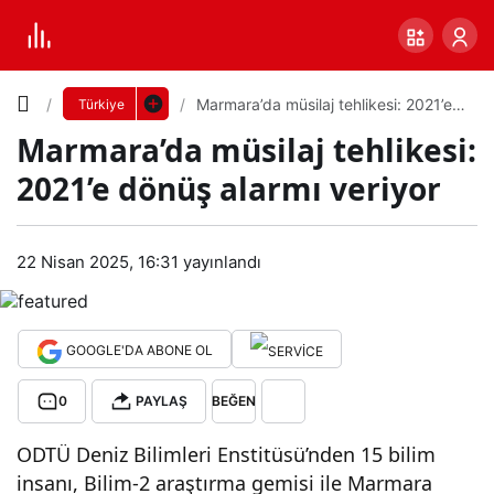
Yazı
Marmara’da müsilaj tehlikesi: 2021’e
Türkiye
dönüş alarmı veriyor
Marmara’da müsilaj tehlikesi:
Boyutunu
2021’e dönüş alarmı veriyor
Ayarla
Mar
22 Nisan 2025, 16:31
yayınlandı
0
PAYLAŞ
mar
Küçük
100%
Dev
a’da
GOOGLE'DA ABONE OL
0
PAYLAŞ
BEĞEN
müs
Varsayılana
ODTÜ Deniz Bilimleri Enstitüsü’nden 15 bilim
ilaj
dön
insanı, Bilim-2 araştırma gemisi ile Marmara