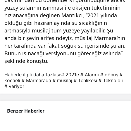
bakımından bu dönemde iyi göründüğüne ancak
yüzey sularının ısınması ile oksijen tüketiminin
hızlanacağına değinen Mantıkcı, “2021 yılında
olduğu gibi haziran ayında su sıcaklığının
artmasıyla müsilaj tüm yüzeye yayılabilir. Şu
anda bir şeyin arifesindeyiz, müsilaj Marmara’nın
her tarafında var fakat soğuk su içerisinde şu an.
Bunun ısınacağı versiyonunu göreceğiz aslında”
şeklinde konuştu.
Haberle ilgili daha fazlası:
# 2021e
# Alarmı
# dönüş
#
kocaeli
# Marmarada
# müsilaj
# Tehlikesi
# Teknoloji
# veriyor
Benzer Haberler