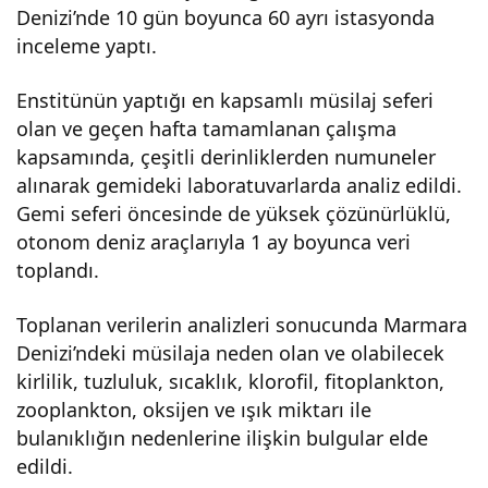
Denizi’nde 10 gün boyunca 60 ayrı istasyonda
tehli
inceleme yaptı.
kesi
Enstitünün yaptığı en kapsamlı müsilaj seferi
olan ve geçen hafta tamamlanan çalışma
kapsamında, çeşitli derinliklerden numuneler
:
alınarak gemideki laboratuvarlarda analiz edildi.
Gemi seferi öncesinde de yüksek çözünürlüklü,
202
otonom deniz araçlarıyla 1 ay boyunca veri
toplandı.
1’e
Toplanan verilerin analizleri sonucunda Marmara
dön
Denizi’ndeki müsilaja neden olan ve olabilecek
kirlilik, tuzluluk, sıcaklık, klorofil, fitoplankton,
üş
zooplankton, oksijen ve ışık miktarı ile
bulanıklığın nedenlerine ilişkin bulgular elde
alar
edildi.