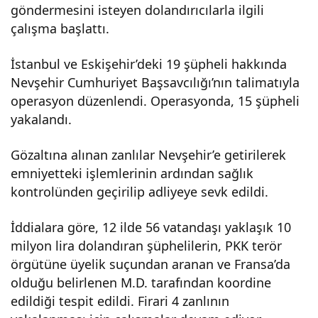
göndermesini isteyen dolandırıcılarla ilgili
ndırı
çalışma başlattı.
cılar
İstanbul ve Eskişehir’deki 19 şüpheli hakkında
Nevşehir Cumhuriyet Başsavcılığı’nın talimatıyla
a
operasyon düzenlendi. Operasyonda, 15 şüpheli
yakalandı.
ope
Gözaltına alınan zanlılar Nevşehir’e getirilerek
emniyetteki işlemlerinin ardından sağlık
rasy
kontrolünden geçirilip adliyeye sevk edildi.
on
İddialara göre, 12 ilde 56 vatandaşı yaklaşık 10
milyon lira dolandıran şüphelilerin, PKK terör
örgütüne üyelik suçundan aranan ve Fransa’da
olduğu belirlenen M.D. tarafından koordine
edildiği tespit edildi. Firari 4 zanlının