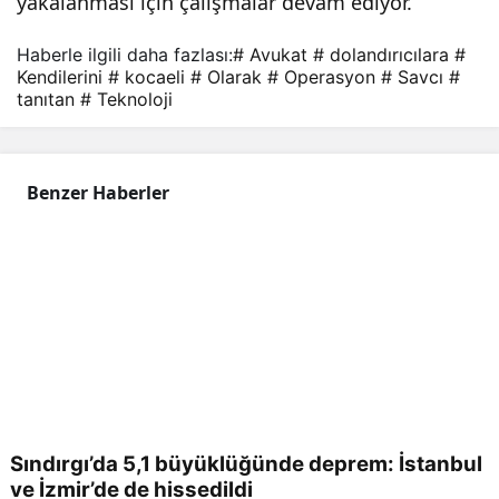
yakalanması için çalışmalar devam ediyor.
Haberle ilgili daha fazlası:
# Avukat
# dolandırıcılara
#
Kendilerini
# kocaeli
# Olarak
# Operasyon
# Savcı
#
tanıtan
# Teknoloji
Benzer Haberler
Sındırgı’da 5,1 büyüklüğünde deprem: İstanbul
ve İzmir’de de hissedildi