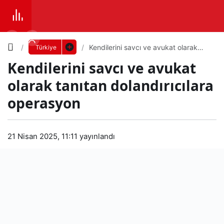
Yazı
Kendilerini savcı ve avukat olarak
Türkiye
tanıtan dolandırıcılara operasyon
Kendilerini savcı ve avukat
Boyutunu
olarak tanıtan dolandırıcılara
Ayarla
operasyon
Ken
0
PAYLAŞ
diler
21 Nisan 2025, 11:11
yayınlandı
Küçük
100%
Dev
ini
sav
Varsayılana
cı
dön