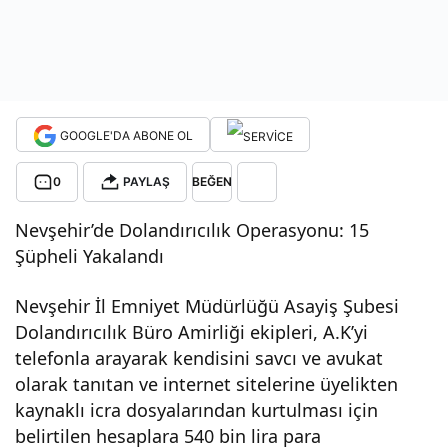
ve
avu
GOOGLE'DA ABONE OL
kat
0
PAYLAŞ
BEĞEN
olar
Nevşehir’de Dolandırıcılık Operasyonu: 15
ak
Şüpheli Yakalandı
Nevşehir İl Emniyet Müdürlüğü Asayiş Şubesi
tanı
Dolandırıcılık Büro Amirliği ekipleri, A.K’yi
telefonla arayarak kendisini savcı ve avukat
tan
olarak tanıtan ve internet sitelerine üyelikten
kaynaklı icra dosyalarından kurtulması için
dola
belirtilen hesaplara 540 bin lira para