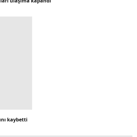
lları ulaşıma kapandı
ını kaybetti