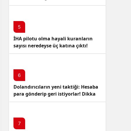
5
İHA pilotu olma hayali kuranların
sayısı neredeyse üç katına çıktı!
6
Dolandırıcıların yeni taktiği: Hesaba
para gönderip geri istiyorlar! Dikkat
Edin!
7