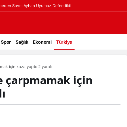
ybeden Savcı Ayhan Uyumaz Defnedildi
Spor
Sağlık
Ekonomi
Türkiye
ak için kaza yaptı: 2 yaralı
e çarpmamak için
lı