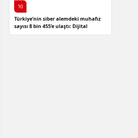
10
Türkiye’nin siber alemdeki muhafız
sayısı 8 bin 455’e ulaştı: Dijital
güvenliğimizi korumak için
çalışmalar artıyor!