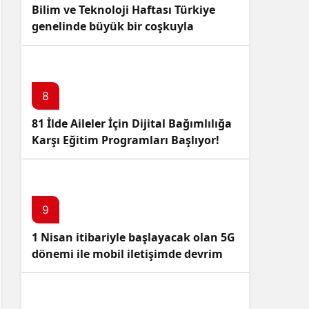
Bilim ve Teknoloji Haftası Türkiye
genelinde büyük bir coşkuyla
kutlandı: İşte Etkinlikler ve
Kutlamalar!
8
81 İlde Aileler İçin Dijital Bağımlılığa
Karşı Eğitim Programları Başlıyor!
9
1 Nisan itibariyle başlayacak olan 5G
dönemi ile mobil iletişimde devrim
başlıyor!