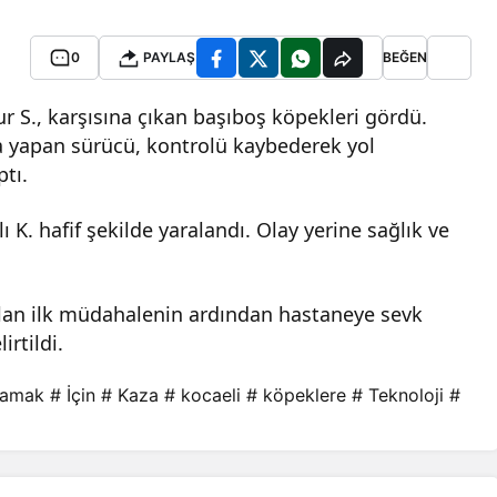
0
PAYLAŞ
BEĞEN
r S., karşısına çıkan başıboş köpekleri gördü.
a yapan sürücü, kontrolü kaybederek yol
tı.
K. hafif şekilde yaralandı. Olay yerine sağlık ve
apılan ilk müdahalenin ardından hastaneye sevk
irtildi.
mamak
# İçin
# Kaza
# kocaeli
# köpeklere
# Teknoloji
#