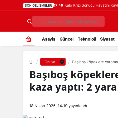
Kalp Krizi Sonucu Hayatını Ka
17:49
SON GELIŞMELER
Asayiş
Güncel
Teknoloji
Siyaset
Başıboş köpeklere çarpmam
Türkiye
Başıboş köpekler
kaza yaptı: 2 yara
18 Nisan 2025, 14:19
yayınlandı