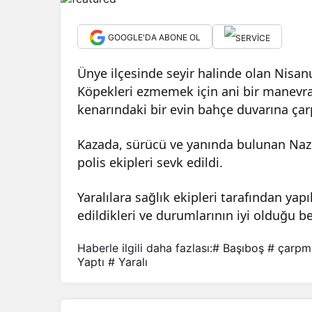
GOOGLE'DA ABONE OL
Ünye ilçesinde seyir halinde olan Nisanu
Köpekleri ezmemek için ani bir manevr
kenarındaki bir evin bahçe duvarına çarp
Kazada, sürücü ve yanında bulunan Nazlı 
polis ekipleri sevk edildi.
Yaralılara sağlık ekipleri tarafından y
edildikleri ve durumlarının iyi olduğu bel
Haberle ilgili daha fazlası:
# Başıboş
# çarp
Yaptı
# Yaralı