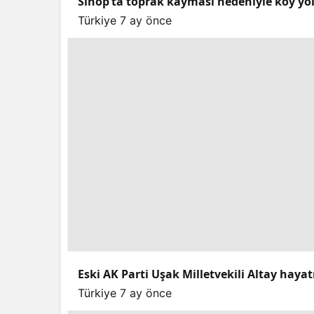
Sinop’ta toprak kayması nedeniyle köy yo
Türkiye
7 ay önce
Eski AK Parti Uşak Milletvekili Altay hayat
Türkiye
7 ay önce