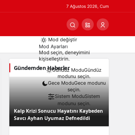
7 Ağustos 2026, Cum
Mod değiştir
Mod Ayarları
Mod seçin, deneyimini
kişiselleştirin.
Gündemden Haberler
Gündüz Modu
Gündüz
modunu seçin.
Gece Modu
Gece modunu
seçin.
Sistem Modu
Sistem
modunu seçin.
Kalp Krizi Sonucu Hayatını Kaybeden
Savcı Ayhan Uyumaz Defnedildi