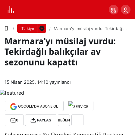
Yazı
Marmara’yı müsilaj vurdu: Tekirdağlı
Türkiye
balıkçılar av sezonunu kapattı
Marmara’yı müsilaj vurdu:
Boyutunu
Tekirdağlı balıkçılar av
Ayarla
sezonunu kapattı
Mar
0
PAYLAŞ
mar
15 Nisan 2025, 14:10
yayınlandı
Küçük
100%
Dev
a’yı
GOOGLE'DA ABONE OL
müs
Varsayılana
0
PAYLAŞ
BEĞEN
ilaj
dön
Süleymanpaşa Su Ürünleri Kooperatifi Başkanı