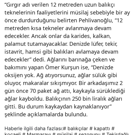
“Gırgır adı verilen 12 metreden uzun balıkçı
av
teknelerinin faaliyetlerini müsilaj sebebiyle bir ay
önce durdurduğunu belirten Pehlivanoğlu, “12
sez
metreden kısa tekneler avlanmaya devam
edecekler. Ancak onlar da karides, kalkan,
onu
palamut tutamayacaklar. Denizde lüfer, tekir,
istavrit, hamsi gibi balıkları avlamaya devam
nu
edecekler” dedi. Ağlarını barınağa çeken ve
bakımını yapan Ömer Kurşun ise, “Denizde
kap
oksijen yok. Ağ atıyorsunuz, ağlar sülük gibi
oluyor, makaralar sıkışmıyor. Bir arkadaşımız 2
gün önce 70 paket ağ attı, kaykayla sürüklediği
attı
ağlar kayboldu. Balıkçının 250 bin liralık ağları
gitti. Bu durum kaykaydan kaynaklanıyor”
şeklinde açıklamalarda bulundu.
Haberle ilgili daha fazlası:
# balıkçılar
# kapattı
#
kocaeli
# Marmarayı
# müsilaj
# sezonunu
# Tekirdağlı