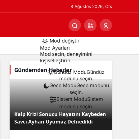
8 Ağustos 2026, Cts
Mod değiştir
Mod Ayarları
Mod seçin, deneyimini
kişiselleştirin.
Gündemden Haberler
Gündüz Modu
Gündüz
modunu seçin.
Gece Modu
Gece modunu
seçin.
Sistem Modu
Sistem
modunu seçin.
Kalp Krizi Sonucu Hayatını Kaybeden
Savcı Ayhan Uyumaz Defnedildi