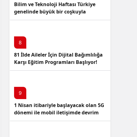
Bilim ve Teknoloji Haftası Türkiye
genelinde büyük bir coşkuyla
kutlandı: İşte Etkinlikler ve
Kutlamalar!
8
81 İlde Aileler İçin Dijital Bağımlılığa
Karşı Eğitim Programları Başlıyor!
9
1 Nisan itibariyle başlayacak olan 5G
dönemi ile mobil iletişimde devrim
başlıyor!