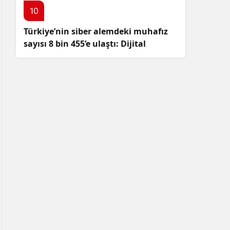
10
Türkiye’nin siber alemdeki muhafız
sayısı 8 bin 455’e ulaştı: Dijital
güvenliğimizi korumak için
çalışmalar artıyor!