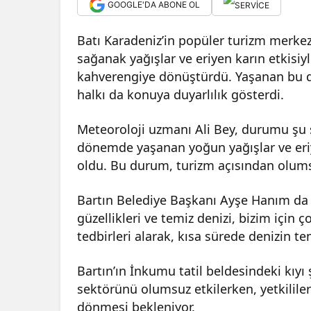
GOOGLE'DA ABONE OL
Batı Karadeniz’in popüler turizm merkez
sağanak yağışlar ve eriyen karın etkisi
kahverengiye dönüştürdü. Yaşanan bu du
halkı da konuya duyarlılık gösterdi.
Meteoroloji uzmanı Ali Bey, durumu şu ş
dönemde yaşanan yoğun yağışlar ve eri
oldu. Bu durum, turizm açısından olumsuz
Bartın Belediye Başkanı Ayşe Hanım da k
güzellikleri ve temiz denizi, bizim için
tedbirleri alarak, kısa sürede denizin t
Bartın’ın İnkumu tatil beldesindeki kıy
sektörünü olumsuz etkilerken, yetkililer
dönmesi bekleniyor.