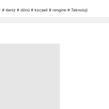
r
# deniz
# dönü
# kocaeli
# rengine
# Teknoloji