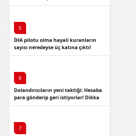
5
İHA pilotu olma hayali kuranların
sayısı neredeyse üç katına çıktı!
6
Dolandırıcıların yeni taktiği: Hesaba
para gönderip geri istiyorlar! Dikkat
Edin!
7