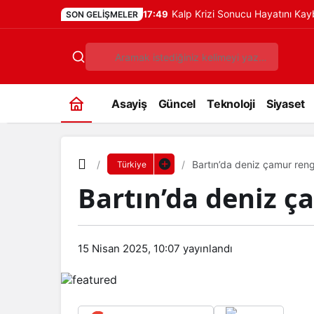
Kalp Krizi Sonucu Hayatını Ka
17:49
SON GELIŞMELER
Asayiş
Güncel
Teknoloji
Siyaset
Bartın’da deniz çamur ren
Türkiye
Bartın’da deniz ç
15 Nisan 2025, 10:07
yayınlandı