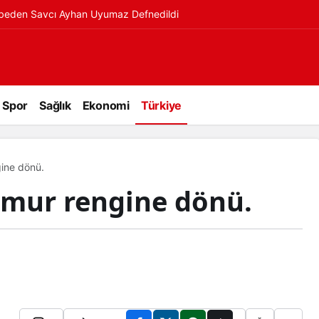
ybeden Savcı Ayhan Uyumaz Defnedildi
Spor
Sağlık
Ekonomi
Türkiye
gine dönü.
amur rengine dönü.