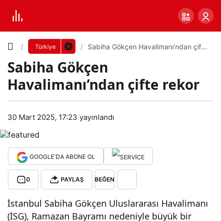
Yazı
Sabiha Gökçen Havalimanı’ndan çifte
Türkiye
rekor
Sabiha Gökçen
Boyutunu
Havalimanı’ndan çifte rekor
Ayarla
Sabi
30 Mart 2025, 17:23
yayınlandı
0
PAYLAŞ
ha
Küçük
100%
Dev
Gök
GOOGLE'DA ABONE OL
0
PAYLAŞ
BEĞEN
çen
Varsayılana
İstanbul Sabiha Gökçen Uluslararası Havalimanı
Hav
dön
(İSG), Ramazan Bayramı nedeniyle büyük bir