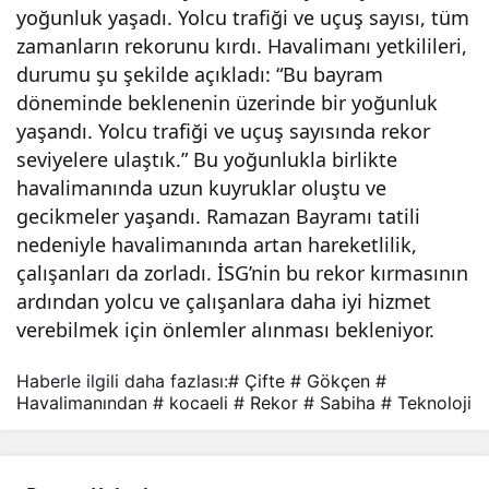
yoğunluk yaşadı. Yolcu trafiği ve uçuş sayısı, tüm
alim
zamanların rekorunu kırdı. Havalimanı yetkilileri,
durumu şu şekilde açıkladı: “Bu bayram
anı’
döneminde beklenenin üzerinde bir yoğunluk
yaşandı. Yolcu trafiği ve uçuş sayısında rekor
nda
seviyelere ulaştık.” Bu yoğunlukla birlikte
havalimanında uzun kuyruklar oluştu ve
gecikmeler yaşandı. Ramazan Bayramı tatili
n
nedeniyle havalimanında artan hareketlilik,
çalışanları da zorladı. İSG’nin bu rekor kırmasının
çifte
ardından yolcu ve çalışanlara daha iyi hizmet
verebilmek için önlemler alınması bekleniyor.
reko
Haberle ilgili daha fazlası:
# Çifte
# Gökçen
#
r
Havalimanından
# kocaeli
# Rekor
# Sabiha
# Teknoloji