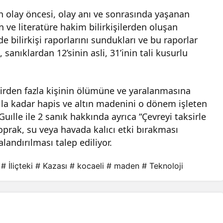
olay öncesi, olay anı ve sonrasında yaşanan
ve literatüre hakim bilirkişilerden oluşan
e bilirkişi raporlarını sundukları ve bu raporlar
 sanıklardan 12’sinin asli, 31’inin tali kusurlu
birden fazla kişinin ölümüne ve yaralanmasına
ıla kadar hapis ve altın madenini o dönem işleten
Guılle ile 2 sanık hakkında ayrıca “Çevreyi taksirle
oprak, su veya havada kalıcı etki bırakması
landırılması talep ediliyor.
# İliçteki
# Kazası
# kocaeli
# maden
# Teknoloji