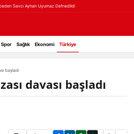
ybeden Savcı Ayhan Uyumaz Defnedildi
Spor
Sağlık
Ekonomi
Türkiye
sı başladı
zası davası başladı