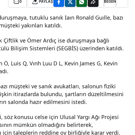
0
PAYLAŞ
BEĞEN
uruşmaya, tutuklu sanık Iaın Ronald Guılle, bazı
müşteki yakınları katıldı.
uk Çiftlik ve Ömer Ardıç ise duruşmaya bağlı
lü Bilişim Sistemleri (SEGBİS) üzerinden katıldı.
n Ö, Luis Q, Vınh Luu D L, Kevin James G, Kevin
adı.
zı müşteki ve sanık avukatları, salonun fiziki
lişkin itirazlarda bulundu, şartların düzeltilmesini
arın salonda hazır edilmesini istedi.
 söz konusu celse için Ulusal Yargı Ağı Projesi
sının mümkün olmadığını belirterek,
n taleplerin reddine oy birliğiyle karar verdi.