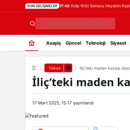
Kalp Krizi Sonucu Hayatını Ka
17:49
SON GELIŞMELER
Asayiş
Güncel
Teknoloji
Siyaset
İliç’teki maden kazası dava
Türkiye
İliç’teki maden ka
17 Mart 2025, 15:17
yayınlandı