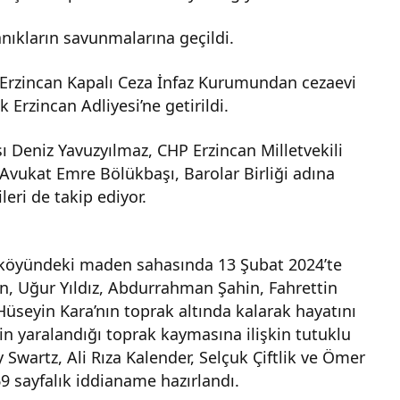
ıkların savunmalarına geçildi.
, Erzincan Kapalı Ceza İnfaz Kurumundan cezaevi
 Erzincan Adliyesi’ne getirildi.
Deniz Yavuzyılmaz, CHP Erzincan Milletvekili
Avukat Emre Bölükbaşı, Barolar Birliği adına
eri de takip ediyor.
r köyündeki maden sahasında 13 Şubat 2024’te
, Uğur Yıldız, Abdurrahman Şahin, Fahrettin
üseyin Kara’nın toprak altında kalarak hayatını
in yaralandığı toprak kaymasına ilişkin tutuklu
 Swartz, Ali Rıza Kalender, Selçuk Çiftlik ve Ömer
69 sayfalık iddianame hazırlandı.