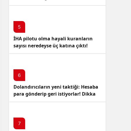
5
İHA pilotu olma hayali kuranların
sayısı neredeyse üç katına çıktı!
6
Dolandırıcıların yeni taktiği: Hesaba
para gönderip geri istiyorlar! Dikkat
Edin!
7