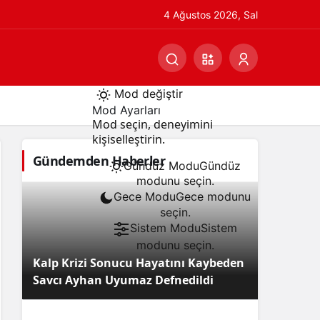
4 Ağustos 2026, Sal
Mod değiştir
Mod Ayarları
Mod seçin, deneyimini
kişiselleştirin.
Gündemden Haberler
Gündüz Modu
Gündüz
modunu seçin.
Gece Modu
Gece modunu
seçin.
Sistem Modu
Sistem
modunu seçin.
Kalp Krizi Sonucu Hayatını Kaybeden
Savcı Ayhan Uyumaz Defnedildi