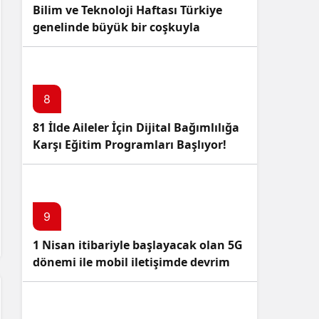
Bilim ve Teknoloji Haftası Türkiye
genelinde büyük bir coşkuyla
kutlandı: İşte Etkinlikler ve
Kutlamalar!
8
81 İlde Aileler İçin Dijital Bağımlılığa
Karşı Eğitim Programları Başlıyor!
9
1 Nisan itibariyle başlayacak olan 5G
dönemi ile mobil iletişimde devrim
başlıyor!