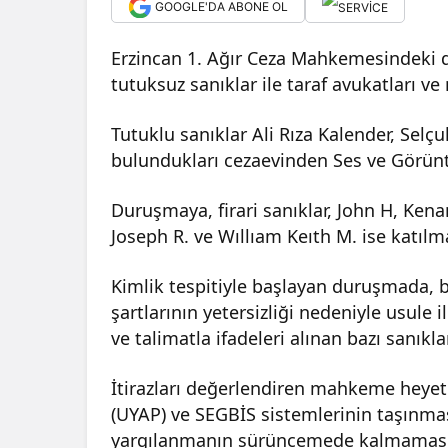
GOOGLE'DA ABONE OL
Erzincan 1. Ağır Ceza Mahkemesindeki d
tutuksuz sanıklar ile taraf avukatları ve 
Tutuklu sanıklar Ali Rıza Kalender, Selç
bulundukları cezaevinden Ses ve Görüntü
Duruşmaya, firari sanıklar, John H, Kena
Joseph R. ve Wıllıam Keıth M. ise katılm
Kimlik tespitiyle başlayan duruşmada, ba
şartlarının yetersizliği nedeniyle usule i
ve talimatla ifadeleri alınan bazı sanıkl
İtirazları değerlendiren mahkeme heyeti,
(UYAP) ve SEGBİS sistemlerinin taşınma
yargılanmanın sürüncemede kalmaması içi