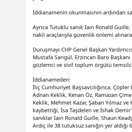
İddianamenin okunmasının ardından san
Ayrıca Tutuklu sanık Iaın Ronald Guılle
nakil araçlarıyla güvenlik önlemi alınarak
Duruşmayı CHP Genel Başkan Yardımcısı 
Mustafa Sarıgül, Erzincan Baro Başkanı 
gözlemci ve sivil toplum örgütü temsilcil
İddianameden:
İliç Cumhuriyet Başsavcılığınca, Çöple
Adnan Keklik, Kenan Öz, Ramazan Çimen
Keklik, Mehmet Kazar, Şaban Yılmaz ve H
kaybettiği, İsa Taşdelen ve İshak Demir’
sanıklar Iaın Ronald Guılle, Shaun Keady
Ardıç ile 38 tutuksuz sanığın yer aldığı 