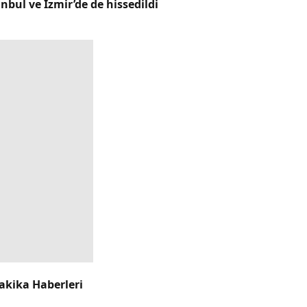
bul ve İzmir’de de hissedildi
akika Haberleri