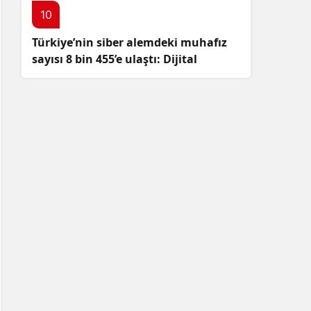
10
Türkiye’nin siber alemdeki muhafız
sayısı 8 bin 455’e ulaştı: Dijital
güvenliğimizi korumak için
çalışmalar artıyor!