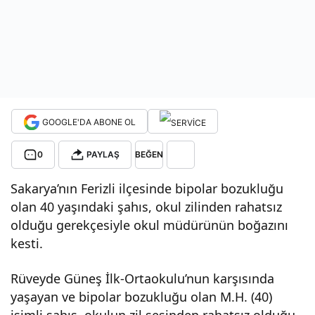
boğ
azın
ı
GOOGLE'DA ABONE OL
kest
0
PAYLAŞ
BEĞEN
i!
Sakarya’nın Ferizli ilçesinde bipolar bozukluğu
olan 40 yaşındaki şahıs, okul zilinden rahatsız
olduğu gerekçesiyle okul müdürünün boğazını
kesti.
Rüveyde Güneş İlk-Ortaokulu’nun karşısında
yaşayan ve bipolar bozukluğu olan M.H. (40)
isimli şahıs, okulun zil sesinden rahatsız olduğu