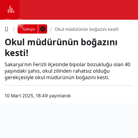
Yazı
Okul müdürünün boğazını kesti!
Türkiye
Okul müdürünün boğazını
Boyutunu
kesti!
Ayarla
Oku
Sakarya'nın Ferizli ilçesinde bipolar bozukluğu olan 40
yaşındaki şahıs, okul zilinden rahatsız olduğu
0
PAYLAŞ
gerekçesiyle okul müdürünün boğazını kesti.
l
Küçük
100%
Dev
10 Mart 2025, 18:49
yayınlandı
müd
ürü
Varsayılana
nün
dön