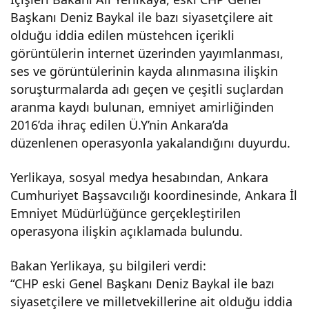
Başkanı Deniz Baykal ile bazı siyasetçilere ait
istih
olduğu iddia edilen müstehcen içerikli
görüntülerin internet üzerinden yayımlanması,
bara
ses ve görüntülerinin kayda alınmasına ilişkin
soruşturmalarda adı geçen ve çeşitli suçlardan
t
aranma kaydı bulunan, emniyet amirliğinden
2016’da ihraç edilen Ü.Y’nin Ankara’da
gör
düzenlenen operasyonla yakalandığını duyurdu.
evli
Yerlikaya, sosyal medya hesabından, Ankara
Cumhuriyet Başsavcılığı koordinesinde, Ankara İl
Emniyet Müdürlüğünce gerçekleştirilen
si
operasyona ilişkin açıklamada bulundu.
sakl
Bakan Yerlikaya, şu bilgileri verdi:
“CHP eski Genel Başkanı Deniz Baykal ile bazı
andı
siyasetçilere ve milletvekillerine ait olduğu iddia