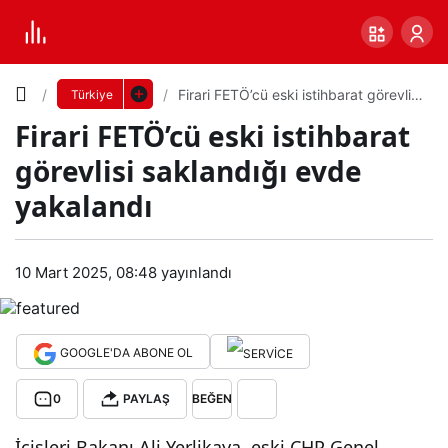
Yazı
Firari FETÖ’cü eski istihbarat görevlisi
Türkiye
saklandığı evde yakalandı
Firari FETÖ’cü eski istihbarat
Boyutunu
görevlisi saklandığı evde
Ayarla
yakalandı
Firar
0
PAYLAŞ
i
10 Mart 2025, 08:48
yayınlandı
Küçük
100%
Dev
FET
GOOGLE'DA ABONE OL
Ö’cü
Varsayılana
0
PAYLAŞ
BEĞEN
eski
dön
İçişleri Bakanı Ali Yerlikaya, eski CHP Genel