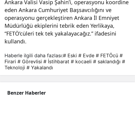
Ankara Valisi Vasip Şahin’i, operasyonu koordine
eden Ankara Cumhuriyet Başsavcılığını ve
operasyonu gerçekleştiren Ankara İl Emniyet
Müdürlüğü ekiplerini tebrik eden Yerlikaya,
“FETÖ’cüleri tek tek yakalayacağız.” ifadesini
kullandı.
Haberle ilgili daha fazlası:
# Eski
# Evde
# FETÖcü
#
Firari
# Görevlisi
# İstihbarat
# kocaeli
# saklandığı
#
Teknoloji
# Yakalandı
Benzer Haberler