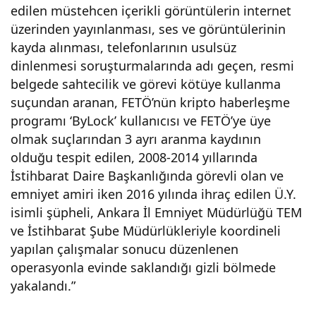
edilen müstehcen içerikli görüntülerin internet
ğı
üzerinden yayınlanması, ses ve görüntülerinin
kayda alınması, telefonlarının usulsüz
evd
dinlenmesi soruşturmalarında adı geçen, resmi
belgede sahtecilik ve görevi kötüye kullanma
e
suçundan aranan, FETÖ’nün kripto haberleşme
programı ‘ByLock’ kullanıcısı ve FETÖ’ye üye
yak
olmak suçlarından 3 ayrı aranma kaydının
olduğu tespit edilen, 2008-2014 yıllarında
alan
İstihbarat Daire Başkanlığında görevli olan ve
emniyet amiri iken 2016 yılında ihraç edilen Ü.Y.
isimli şüpheli, Ankara İl Emniyet Müdürlüğü TEM
dı
ve İstihbarat Şube Müdürlükleriyle koordineli
yapılan çalışmalar sonucu düzenlenen
operasyonla evinde saklandığı gizli bölmede
yakalandı.”