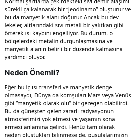
Normal şartlarda çekirdekteki sıvı demir alaşımı
nağı
sürekli çalkalanarak bir “jeodinamo” oluşturur ve
bu da manyetik alanı doğurur. Ancak bu dev
mı
lekeler, altlarındaki sıvı metali bir yalıtkan gibi
örterek ısı kaybını engelliyor. Bu durum, o
olac
bölgelerdeki metalin durgunlaşmasına ve
manyetik alanın belirli bir düzende kalmasına
ak?
yardımcı oluyor.
Neden Önemli?
Eğer bu iç ısı transferi ve manyetik denge
olmasaydı, Dünya da komşuları Mars veya Venüs
gibi “manyetik olarak ölü” bir gezegen olabilirdi.
Bu da güneşten gelen zararlı radyasyonun
atmosferimizi yok etmesi ve yaşamın sona
ermesi anlamına gelirdi. Henüz tam olarak
neden oluştukları bilinmese de, pusulalarımızın