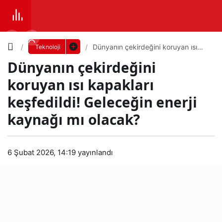
Yazı
Dünyanın çekirdeğini koruyan ısı
Teknoloji
kapakları keşfedildi! Geleceğin
Dünyanın çekirdeğini
enerji kaynağı mı olacak?
Boyutunu
koruyan ısı kapakları
Ayarla
keşfedildi! Geleceğin enerji
Dün
kaynağı mı olacak?
0
PAYLAŞ
yanı
Küçük
100%
Dev
6 Şubat 2026, 14:19
yayınlandı
n
çeki
Varsayılana
rde
dön