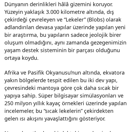
Dünyanın derinlikleri hâlâ gizemini koruyor.
edil
Yüzeyin yaklaşık 3.000 kilometre altında, dış
çekirdeği çevreleyen ve “Lekeler” (Blobs) olarak
di!
adlandırılan devasa yapılar üzerinde yapılan yeni
bir araştırma, bu yapıların sadece jeolojik birer
Gele
oluşum olmadığını, aynı zamanda gezegenimizin
yaşam destek sisteminin bir parçası olduğunu
ceği
ortaya koydu.
Afrika ve Pasifik Okyanusu’nun altında, ekvatora
n
yakın bölgelerde tespit edilen bu iki dev yapı,
çevresindeki mantoya göre çok daha sıcak bir
ener
yapıya sahip. Süper bilgisayar simülasyonları ve
250 milyon yıllık kayaç örnekleri üzerinde yapılan
ji
incelemeler, bu “sıcak lekelerin” çekirdekten
gelen ısı akışını yavaşlattığını gösteriyor.
kay