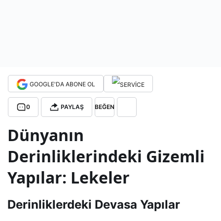
ğini
kor
uya
GOOGLE'DA ABONE OL
n ısı
0
PAYLAŞ
BEĞEN
kap
Dünyanın
Derinliklerindeki Gizemli
akla
Yapılar: Lekeler
rı
Derinliklerdeki Devasa Yapılar
keşf