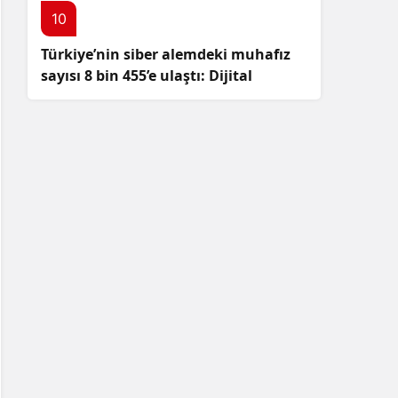
10
Türkiye’nin siber alemdeki muhafız
sayısı 8 bin 455’e ulaştı: Dijital
güvenliğimizi korumak için
çalışmalar artıyor!