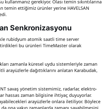
 kullanmanız gerekiyor. Olası temin sıkıntılarına
an temin ettiğimiz ürünler yerine HAVELSAN
edi.
an Senkronizasyonu
kle rubidyum atomik saatli time server
rdikleri bu ürünleri TimeMaster olarak
ıkları zamanla küresel uydu sistemleriyle zaman
tli arayüzlerle dağıttıklarını anlatan Karabudak,
NT savaş yönetim sistemimiz, radarlar, elektro-
lar hassas zaman bilgisine ihtiyaç duyuyorlar.
yabilecekleri arayüzlerle onlara iletiliyor. Böylece
a da ona yakın zamanlarda zamanı sayabilmesini