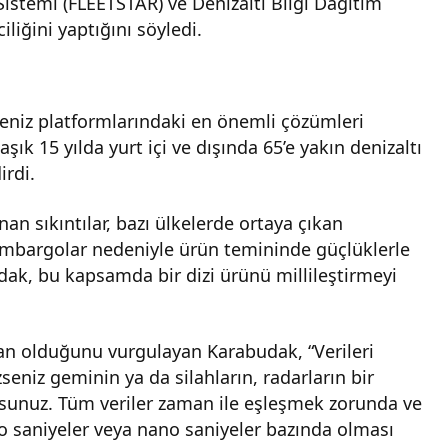
istemi (FLEETSTAR) ve Denizaltı Bilgi Dağıtım
liğini yaptığını söyledi.
eniz platformlarındaki en önemli çözümleri
şık 15 yılda yurt içi ve dışında 65’e yakın denizaltı
irdi.
an sıkıntılar, bazı ülkelerde ortaya çıkan
 ambargolar nedeniyle ürün temininde güçlüklerle
udak, bu kapsamda bir dizi ürünü millileştirmeyi
an olduğunu vurgulayan Karabudak, “Verileri
eniz geminin ya da silahların, radarların bir
rsunuz. Tüm veriler zaman ile eşleşmek zorunda ve
ro saniyeler veya nano saniyeler bazında olması