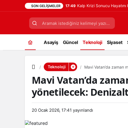
Kalp Krizi Sonucu Hayatın
17:49
SON GELIŞMELER
Asayiş
Güncel
Teknoloji
Siyaset
Teknoloji
Mavi Vatan’da zaman mill
Mavi Vatan’da zaman 
yönetilecek: Denizalt
20 Ocak 2026, 17:41
yayınlandı