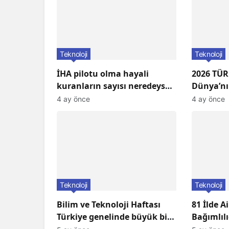
Teknoloji
Teknoloji
İHA pilotu olma hayali
2026 TÜR
kuranların sayısı neredeyse
Dünya’nı
üç katına çıktı!
4 ay önce
4 ay önce
Teknoloji
Teknoloji
Bilim ve Teknoloji Haftası
81 İlde Ai
Türkiye genelinde büyük bir
Bağımlılı
coşkuyla kutlandı: İşte
Programl