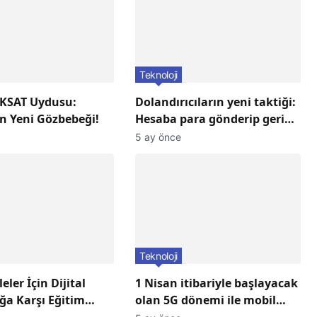
Teknoloji
KSAT Uydusu:
Dolandırıcıların yeni taktiği:
n Yeni Gözbebeği!
Hesaba para gönderip geri
istiyorlar! Dikkat Edin!
5 ay önce
Teknoloji
leler İçin Dijital
1 Nisan itibariyle başlayacak
ğa Karşı Eğitim
olan 5G dönemi ile mobil
arı Başlıyor!
iletişimde devrim başlıyor!