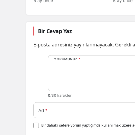
5 ay önce
5 ay önce
Etkinlikler ve Kutlamalar!
Bir Cevap Yaz
E-posta adresiniz yayınlanmayacak.
Gerekli 
YORUMUNUZ
*
0
/30 karakter
Ad
*
Bir dahaki sefere yorum yaptığımda kullanılmak üzere ad