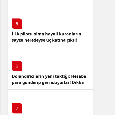
5
İHA pilotu olma hayali kuranların
sayısı neredeyse üç katına çıktı!
6
Dolandırıcıların yeni taktiği: Hesaba
para gönderip geri istiyorlar! Dikkat
Edin!
7