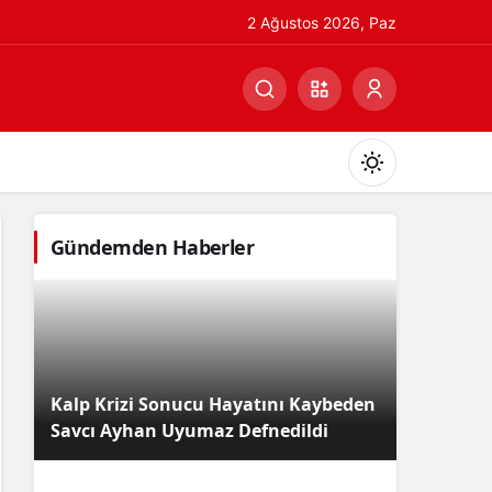
2 Ağustos 2026, Paz
Gündemden Haberler
Gündüz Modu
Gündüz modunu seçin.
Kalp Krizi Sonucu Hayatını Kaybeden
Gece Modu
Savcı Ayhan Uyumaz Defnedildi
Gece modunu seçin.