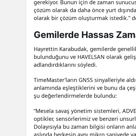
gerekiyor. Bunun için de zaman sunucusu
çözüm olarak da daha önce yurt dışınd
olarak bir çözüm oluşturmak istedik.” d
Gemilerde Hassas Zam
Hayrettin Karabudak, gemilerde genelli
bulunduğunu ve HAVELSAN olarak gelişti
adlandırdıklarını söyledi.
TimeMaster’ların GNSS sinyalleriyle ald
anlamında eşleştiklerini ve bunu da çeşi
şu değerlendirmelerde bulundu:
“Mesela savaş yönetim sistemleri, ADVE
optikler, sensörlerimiz ve benzeri unsur
Dolayısıyla bu zaman bilgisi onların anla
aslında herkesin aynı mikro saniyede y