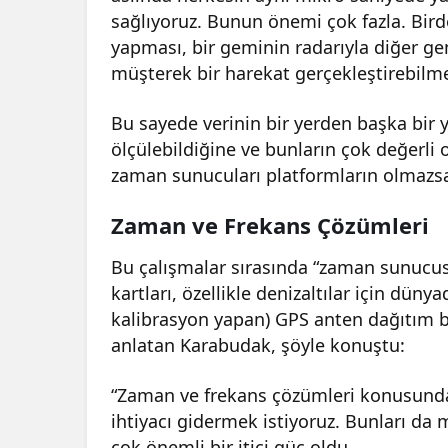
sağlıyoruz. Bunun önemi çok fazla. Birde
yapması, bir geminin radarıyla diğer ge
müşterek bir harekat gerçekleştirebil
Bu sayede verinin bir yerden başka bir 
ölçülebildiğine ve bunların çok değerl
zaman sunucuları platformların olmazsa 
Zaman ve Frekans Çözümleri
Bu çalışmalar sırasında “zaman sunucus
kartları, özellikle denizaltılar için dü
kalibrasyon yapan) GPS anten dağıtım bi
anlatan Karabudak, şöyle konuştu:
“Zaman ve frekans çözümleri konusunda 
ihtiyacı gidermek istiyoruz. Bunları da m
çok önemli bir itici güç oldu.