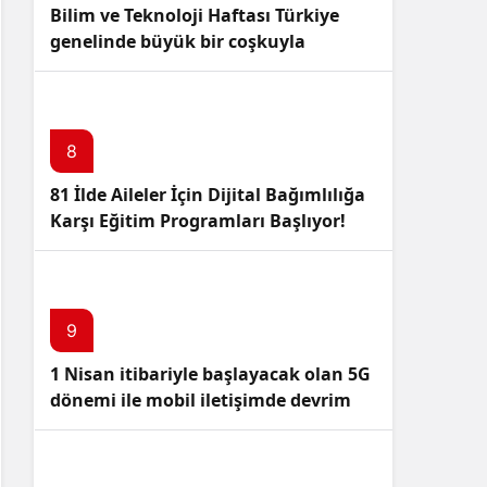
Bilim ve Teknoloji Haftası Türkiye
genelinde büyük bir coşkuyla
kutlandı: İşte Etkinlikler ve
Kutlamalar!
8
81 İlde Aileler İçin Dijital Bağımlılığa
Karşı Eğitim Programları Başlıyor!
9
1 Nisan itibariyle başlayacak olan 5G
dönemi ile mobil iletişimde devrim
başlıyor!