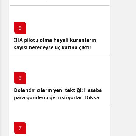
5
İHA pilotu olma hayali kuranların
sayısı neredeyse üç katına çıktı!
6
Dolandırıcıların yeni taktiği: Hesaba
para gönderip geri istiyorlar! Dikkat
Edin!
7