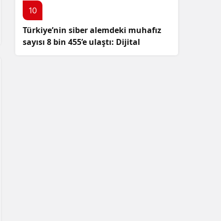
10
Türkiye’nin siber alemdeki muhafız
sayısı 8 bin 455’e ulaştı: Dijital
güvenliğimizi korumak için
çalışmalar artıyor!