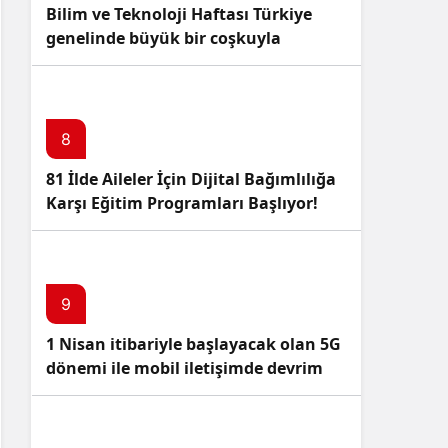
Bilim ve Teknoloji Haftası Türkiye
genelinde büyük bir coşkuyla
kutlandı: İşte Etkinlikler ve
Kutlamalar!
8
81 İlde Aileler İçin Dijital Bağımlılığa
Karşı Eğitim Programları Başlıyor!
9
1 Nisan itibariyle başlayacak olan 5G
dönemi ile mobil iletişimde devrim
başlıyor!