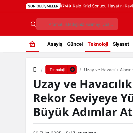
Kalp Krizi Sonucu Hayatını Ka
17:49
SON GELIŞMELER
Asayiş
Güncel
Teknoloji
Siyaset
Uzay ve Havacılık Alanın
Teknoloji
Atılıyor.
Uzay ve Havacılık
Rekor Seviyeye Yü
Büyük Adımlar Atı