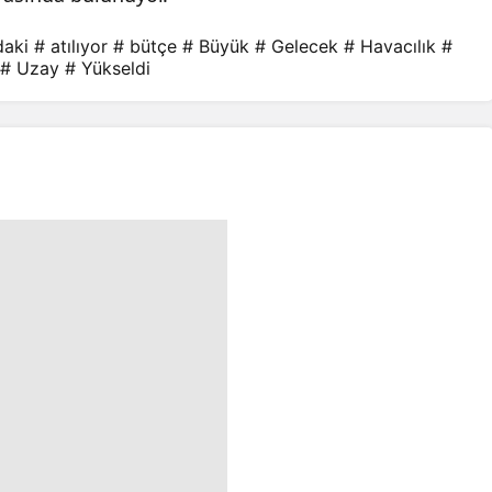
daki
# atılıyor
# bütçe
# Büyük
# Gelecek
# Havacılık
#
# Uzay
# Yükseldi