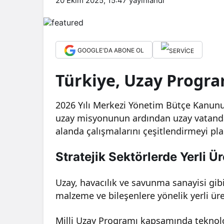
20 Ekim 2025, 15:47
yayınlandı
GOOGLE'DA ABONE OL
Türkiye, Uzay Progra
2026 Yılı Merkezi Yönetim Bütçe Kanunu 
uzay misyonunun ardından uzay vatanda
alanda çalışmalarını çeşitlendirmeyi plan
Stratejik Sektörlerde Yerli 
Uzay, havacılık ve savunma sanayisi gibi
malzeme ve bileşenlere yönelik yerli üre
Milli Uzay Programı kapsamında teknoloj