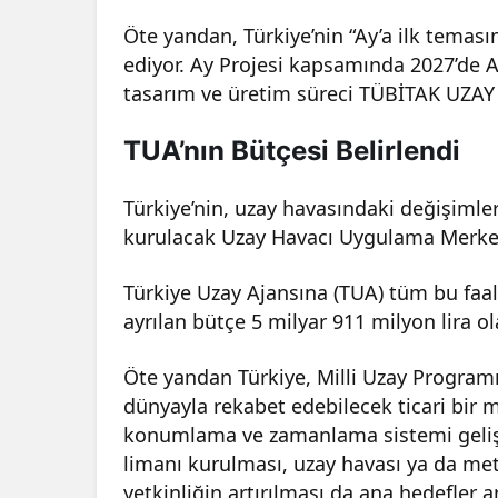
Öte yandan, Türkiye’nin “Ay’a ilk temas
ediyor. Ay Projesi kapsamında 2027’de A
tasarım ve üretim süreci TÜBİTAK UZAY 
TUA’nın Bütçesi Belirlendi
Türkiye’nin, uzay havasındaki değişimle
kurulacak Uzay Havacı Uygulama Merke
Türkiye Uzay Ajansına (TUA) tüm bu faali
ayrılan bütçe 5 milyar 911 milyon lira ol
Öte yandan Türkiye, Milli Uzay Program
dünyayla rekabet edebilecek ticari bir 
konumlama ve zamanlama sistemi gelişt
limanı kurulması, uzay havası ya da met
yetkinliğin artırılması da ana hedefler 