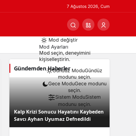
7 Ağustos 2026, Cum
Mod değiştir
Mod Ayarları
Mod seçin, deneyimini
kişiselleştirin.
Gündemden Haberler
Gündüz Modu
Gündüz
modunu seçin.
Gece Modu
Gece modunu
seçin.
Sistem Modu
Sistem
modunu seçin.
Kalp Krizi Sonucu Hayatını Kaybeden
Savcı Ayhan Uyumaz Defnedildi