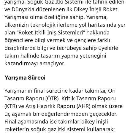
yarışma, Soğuk Gaz İtki Sistemi ile tahrik edilen
line
ve Dünya’da düzenlenen ilk Dikey İnişli Roket
Yarışması olma özelliğine sahip. Yarışma,
Doğ
ülkemizin teknolojik ilerleme yol haritasında yer
alan “Roket İtkili İniş Sistemleri” hakkında
öğrencilere bilgi vermek ve gençlere farklı
ru
disiplinlerde bilgi ve tecrübeye sahip üyelerle
takım halinde tasarım yapma yeteneğini
Hey
kazandırmayı amaçlıyor.
eca
Yarışma Süreci
n
Yarışmanın final sürecine kadar takımlar, Ön
Tasarım Raporu (ÖTR), Kritik Tasarım Raporu
(KTR) ve Atış Hazırlık Raporu (AHR) olmak üzere
Dor
üç aşamalı bir değerlendirmeden geçecekler.
Final aşamasında ise takımlar, dikey inişli
ukta
roketlerin soğuk gaz itki sistemi kullanarak;