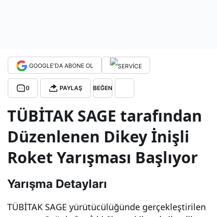
İnişl
i
GOOGLE'DA ABONE OL
Rok
0
PAYLAŞ
BEĞEN
et
TÜBİTAK SAGE tarafından
Yarı
Düzenlenen Dikey İnişli
şma
Roket Yarışması Başlıyor
sı
Yarışma Detayları
Fina
TÜBİTAK SAGE yürütücülüğünde gerçekleştirilen