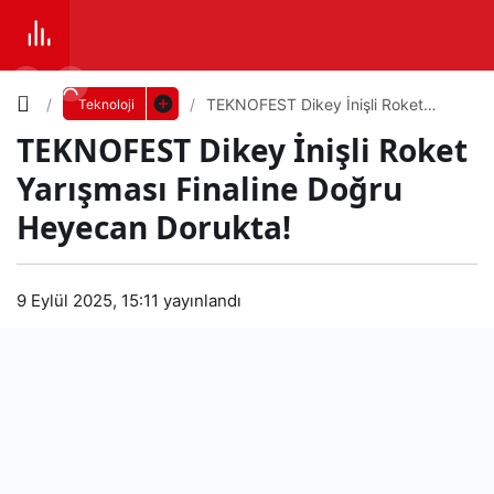
Yazı
TEKNOFEST Dikey İnişli Roket
Teknoloji
Yarışması Finaline Doğru Heyecan
TEKNOFEST Dikey İnişli Roket
Dorukta!
Boyutunu
Yarışması Finaline Doğru
Ayarla
Heyecan Dorukta!
TEK
0
PAYLAŞ
NOF
9 Eylül 2025, 15:11
yayınlandı
Küçük
100%
Dev
EST
Dike
Varsayılana
y
dön