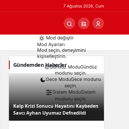
7 Ağustos 2026, Cum
Mod değiştir
Mod Ayarları
Mod seçin, deneyimini
kişiselleştirin.
Gündemden Haberler
Gündüz Modu
Gündüz
modunu seçin.
Gece Modu
Gece modunu
seçin.
Sistem Modu
Sistem
modunu seçin.
Kalp Krizi Sonucu Hayatını Kaybeden
Savcı Ayhan Uyumaz Defnedildi