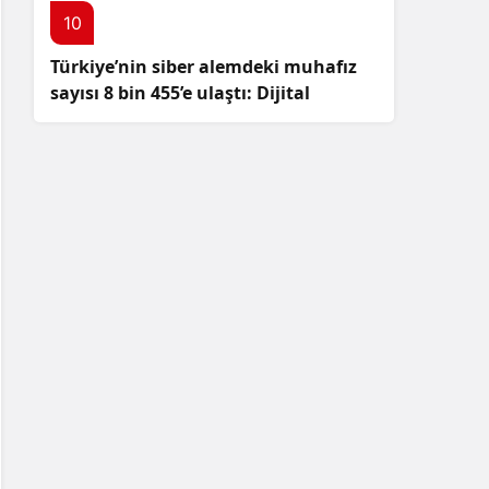
10
Türkiye’nin siber alemdeki muhafız
sayısı 8 bin 455’e ulaştı: Dijital
güvenliğimizi korumak için
çalışmalar artıyor!