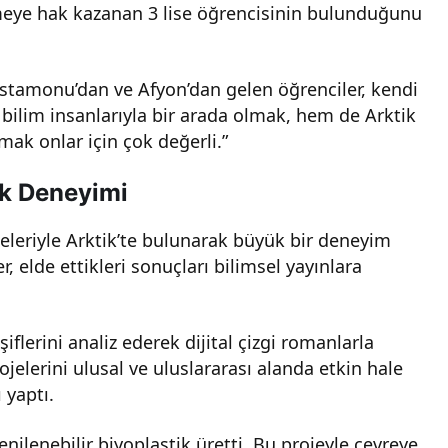
lmeye hak kazanan 3 lise öğrencisinin bulunduğunu
Kastamonu’dan ve Afyon’dan gelen öğrenciler, kendi
m bilim insanlarıyla bir arada olmak, hem de Arktik
mak onlar için çok değerli.”
ik Deneyimi
jeleriyle Arktik’te bulunarak büyük bir deneyim
r, elde ettikleri sonuçları bilimsel yayınlara
şiflerini analiz ederek dijital çizgi romanlarla
rojelerini ulusal ve uluslararası alanda etkin hale
 yaptı.
enilenebilir biyoplastik üretti. Bu projeyle çevreye