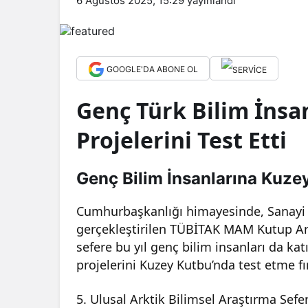
6 Ağustos 2025, 15:29
yayınlandı
GOOGLE'DA ABONE OL
Genç Türk Bilim İnsa
Projelerini Test Etti
Genç Bilim İnsanlarına Kuze
Cumhurbaşkanlığı himayesinde, Sanayi 
gerçekleştirilen TÜBİTAK MAM Kutup Ar
sefere bu yıl genç bilim insanları da kat
projelerini Kuzey Kutbu’nda test etme fı
5. Ulusal Arktik Bilimsel Araştırma Sefe