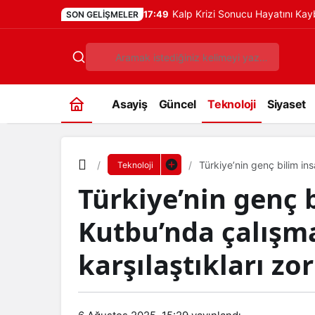
Kalp Krizi Sonucu Hayatını Ka
17:49
SON GELIŞMELER
Asayiş
Güncel
Teknoloji
Siyaset
Türkiye’nin genç bilim in
Teknoloji
karşılaştıkları zorluklar
Türkiye’nin genç 
Kutbu’nda çalışma
karşılaştıkları zo