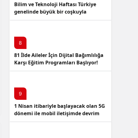
Bilim ve Teknoloji Haftası Türkiye
genelinde büyük bir coşkuyla
kutlandı: İşte Etkinlikler ve
Kutlamalar!
8
81 İlde Aileler İçin Dijital Bağımlılığa
Karşı Eğitim Programları Başlıyor!
9
1 Nisan itibariyle başlayacak olan 5G
dönemi ile mobil iletişimde devrim
başlıyor!