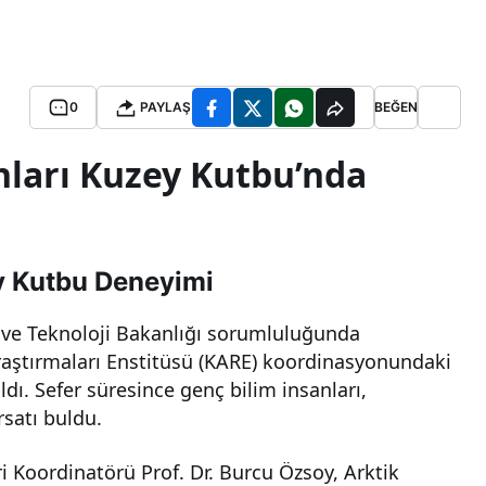
0
PAYLAŞ
BEĞEN
nları Kuzey Kutbu’nda
y Kutbu Deneyimi
ve Teknoloji Bakanlığı sorumluluğunda
aştırmaları Enstitüsü (KARE) koordinasyonundaki
ıldı. Sefer süresince genç bilim insanları,
rsatı buldu.
ri Koordinatörü Prof. Dr. Burcu Özsoy, Arktik