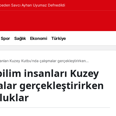
ybeden Savcı Ayhan Uyumaz Defnedildi
Spor
Sağlık
Ekonomi
Türkiye
sanları Kuzey Kutbu’nda çalışmalar gerçekleştirirken
bilim insanları Kuzey
lar gerçekleştirirken
rluklar