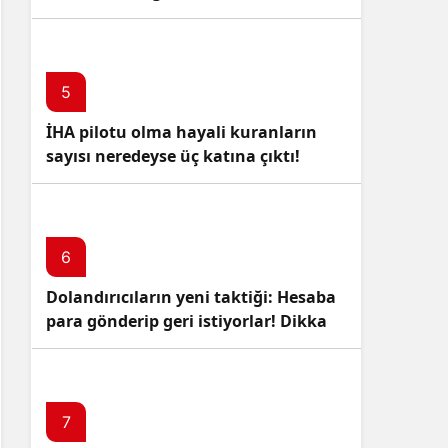
5
İHA pilotu olma hayali kuranların
sayısı neredeyse üç katına çıktı!
6
Dolandırıcıların yeni taktiği: Hesaba
para gönderip geri istiyorlar! Dikkat
Edin!
7