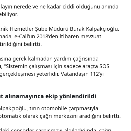
olayın nerede ve ne kadar ciddi olduğunu anında
biliyor.
Teknik Hizmetler Şube Müdürü Burak Kalpakçıoğlu,
lamada, e-Call’un 2018’den itibaren mevzuat
rildiğini belirtti.
asına gerek kalmadan yardım çağrısında
, “Sistemin çalışması için sadece araçta SOS
rçekleşmesi yeterlidir. Vatandaşın 112’yi
t alınamayınca ekip yönlendirildi
lpakçıoğlu, tırın otomobile çarpmasıyla
omatik olarak çağrı merkezini aradığını belirtti.
deki sensörler çarpışmayı algıladığında, çağrı