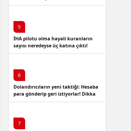
5
İHA pilotu olma hayali kuranların
sayısı neredeyse üç katına çıktı!
6
Dolandırıcıların yeni taktiği: Hesaba
para gönderip geri istiyorlar! Dikkat
Edin!
7