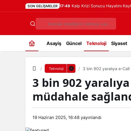
Kalp Krizi Sonucu Hayatını Ka
17:49
SON GELIŞMELER
Asayiş
Güncel
Teknoloji
Siyaset
3 bin 902 yaralıya e-Call 
Teknoloji
3 bin 902 yaralıya 
müdahale sağlandı
19 Haziran 2025, 16:48
yayınlandı