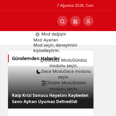
7 Ağustos 2026, Cum
Mod değiştir
Mod Ayarları
Mod seçin, deneyimini
kişiselleştirin.
Gündemden Haberler
Gündüz Modu
Gündüz
modunu seçin.
Gece Modu
Gece modunu
seçin.
Sistem Modu
Sistem
modunu seçin.
Kalp Krizi Sonucu Hayatını Kaybeden
Savcı Ayhan Uyumaz Defnedildi