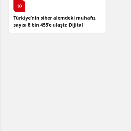
10
Türkiye’nin siber alemdeki muhafız
sayısı 8 bin 455’e ulaştı: Dijital
güvenliğimizi korumak için
çalışmalar artıyor!