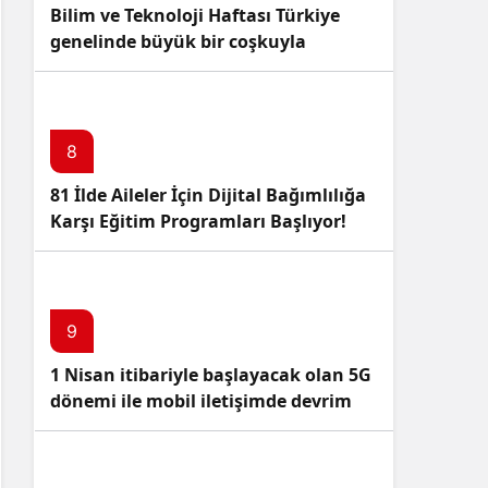
Bilim ve Teknoloji Haftası Türkiye
genelinde büyük bir coşkuyla
kutlandı: İşte Etkinlikler ve
Kutlamalar!
8
81 İlde Aileler İçin Dijital Bağımlılığa
Karşı Eğitim Programları Başlıyor!
9
1 Nisan itibariyle başlayacak olan 5G
dönemi ile mobil iletişimde devrim
başlıyor!