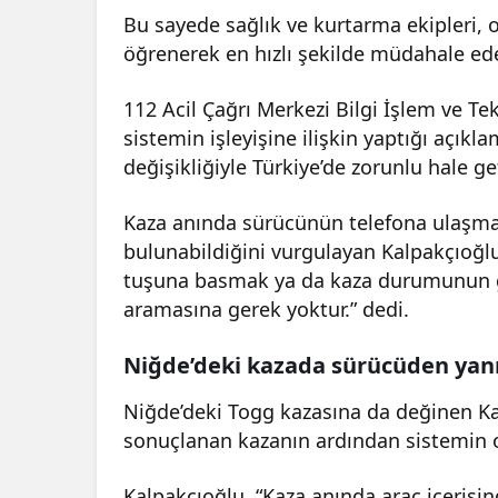
Bu sayede sağlık ve kurtarma ekipleri, 
öğrenerek en hızlı şekilde müdahale ede
112 Acil Çağrı Merkezi Bilgi İşlem ve 
sistemin işleyişine ilişkin yaptığı açık
değişikliğiyle Türkiye’de zorunlu hale geti
Kaza anında sürücünün telefona ulaşm
bulunabildiğini vurgulayan Kalpakçıoğlu
tuşuna basmak ya da kaza durumunun ge
aramasına gerek yoktur.” dedi.
Niğde’deki kazada sürücüden yanı
Niğde’deki Togg kazasına da değinen Ka
sonuçlanan kazanın ardından sistemin ot
Kalpakçıoğlu, “Kaza anında araç içerisin