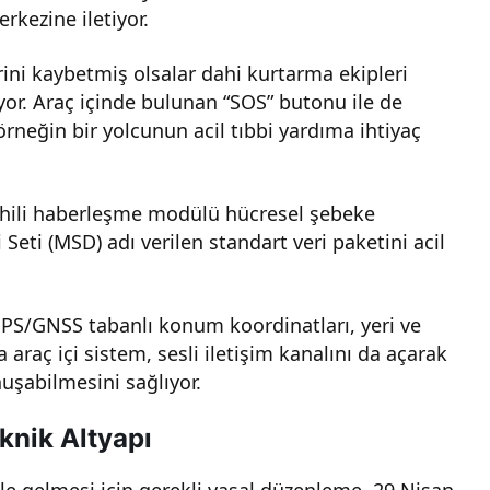
rkezine iletiyor.
rini kaybetmiş olsalar dahi kurtarma ekipleri
or. Araç içinde bulunan “SOS” butonu ile de
 örneğin bir yolcunun acil tıbbi yardıma ihtiyaç
dahili haberleşme modülü hücresel şebeke
Seti (MSD) adı verilen standart veri paketini acil
GPS/GNSS tabanlı konum koordinatları, yeri ve
da araç içi sistem, sesli iletişim kanalını da açarak
uşabilmesini sağlıyor.
knik Altyapı
le gelmesi için gerekli yasal düzenleme, 29 Nisan