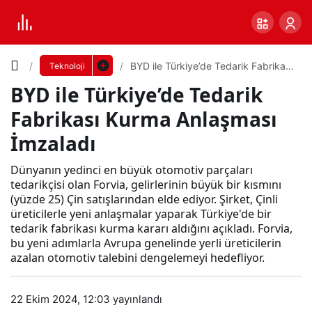
Yazı
BYD ile Türkiye’de Tedarik Fabrikası
Teknoloji
Kurma Anlaşması İmzaladı
BYD ile Türkiye’de Tedarik
Boyutunu
Fabrikası Kurma Anlaşması
Ayarla
İmzaladı
BYD
Dünyanın yedinci en büyük otomotiv parçaları
0
PAYLAŞ
ile
tedarikçisi olan Forvia, gelirlerinin büyük bir kısmını
(yüzde 25) Çin satışlarından elde ediyor. Şirket, Çinli
Küçük
100%
Dev
üreticilerle yeni anlaşmalar yaparak Türkiye'de bir
Tür
tedarik fabrikası kurma kararı aldığını açıkladı. Forvia,
bu yeni adımlarla Avrupa genelinde yerli üreticilerin
azalan otomotiv talebini dengelemeyi hedefliyor.
kiye’
Varsayılana
de
dön
22 Ekim 2024, 12:03
yayınlandı