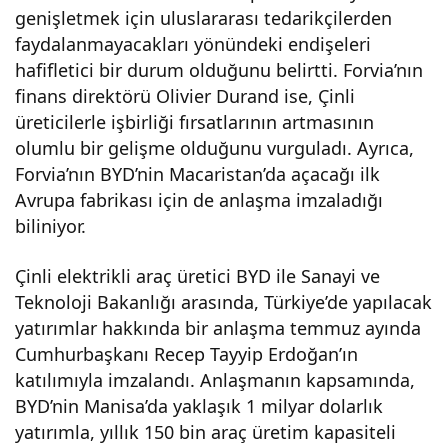
genişletmek için uluslararası tedarikçilerden
aşm
faydalanmayacakları yönündeki endişeleri
hafifletici bir durum olduğunu belirtti. Forvia’nın
ası
finans direktörü Olivier Durand ise, Çinli
üreticilerle işbirliği fırsatlarının artmasının
İmz
olumlu bir gelişme olduğunu vurguladı. Ayrıca,
Forvia’nın BYD’nin Macaristan’da açacağı ilk
alad
Avrupa fabrikası için de anlaşma imzaladığı
biliniyor.
ı
Çinli elektrikli araç üretici BYD ile Sanayi ve
Teknoloji Bakanlığı arasında, Türkiye’de yapılacak
yatırımlar hakkında bir anlaşma temmuz ayında
Cumhurbaşkanı Recep Tayyip Erdoğan’ın
katılımıyla imzalandı. Anlaşmanın kapsamında,
BYD’nin Manisa’da yaklaşık 1 milyar dolarlık
yatırımla, yıllık 150 bin araç üretim kapasiteli