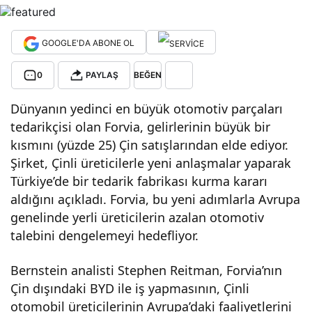
Ted
GOOGLE'DA ABONE OL
arik
0
PAYLAŞ
BEĞEN
Fabr
Dünyanın yedinci en büyük otomotiv parçaları
tedarikçisi olan Forvia, gelirlerinin büyük bir
ikas
kısmını (yüzde 25) Çin satışlarından elde ediyor.
Şirket, Çinli üreticilerle yeni anlaşmalar yaparak
ı
Türkiye’de bir tedarik fabrikası kurma kararı
aldığını açıkladı. Forvia, bu yeni adımlarla Avrupa
Kur
genelinde yerli üreticilerin azalan otomotiv
talebini dengelemeyi hedefliyor.
ma
Bernstein analisti Stephen Reitman, Forvia’nın
Çin dışındaki BYD ile iş yapmasının, Çinli
Anl
otomobil üreticilerinin Avrupa’daki faaliyetlerini