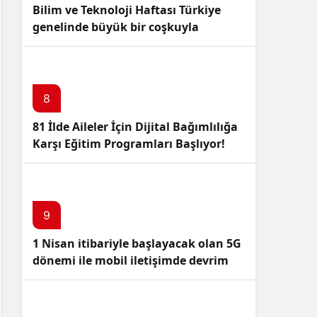
Bilim ve Teknoloji Haftası Türkiye
genelinde büyük bir coşkuyla
kutlandı: İşte Etkinlikler ve
Kutlamalar!
8
81 İlde Aileler İçin Dijital Bağımlılığa
Karşı Eğitim Programları Başlıyor!
9
1 Nisan itibariyle başlayacak olan 5G
dönemi ile mobil iletişimde devrim
başlıyor!