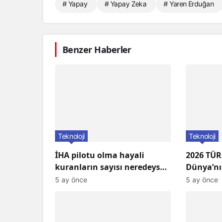
# Yapay
# Yapay Zeka
# Yaren Erduğan
Benzer Haberler
Teknoloji
Teknoloji
İHA pilotu olma hayali
2026 TÜR
kuranların sayısı neredeyse
Dünya’nı
üç katına çıktı!
5 ay önce
5 ay önce