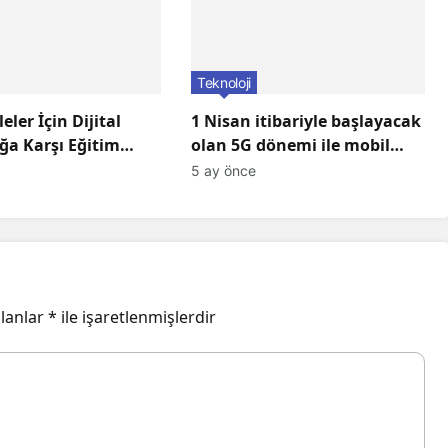
Teknoloji
leler İçin Dijital
1 Nisan itibariyle başlayacak
ğa Karşı Eğitim
olan 5G dönemi ile mobil
arı Başlıyor!
iletişimde devrim başlıyor!
5 ay önce
alanlar
*
ile işaretlenmişlerdir