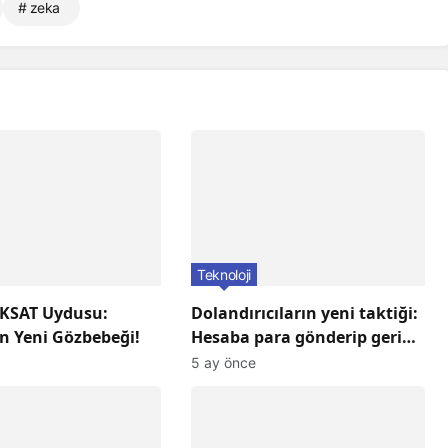
# zeka
Teknoloji
KSAT Uydusu:
Dolandırıcıların yeni taktiği:
n Yeni Gözbebeği!
Hesaba para gönderip geri
istiyorlar! Dikkat Edin!
5 ay önce