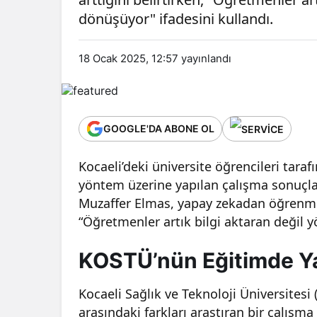
dönüşüyor" ifadesini kullandı.
18 Ocak 2025, 12:57
yayınlandı
GOOGLE'DA ABONE OL
Kocaeli’deki üniversite öğrencileri tara
yöntem üzerine yapılan çalışma sonuçlar
Muzaffer Elmas, yapay zekadan öğrenme b
“Öğretmenler artık bilgi aktaran değil y
KOSTÜ’nün Eğitimde Y
Kocaeli Sağlık ve Teknoloji Üniversites
arasındaki farkları araştıran bir çalışma 