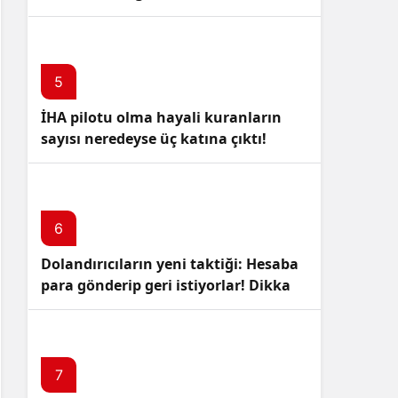
5
İHA pilotu olma hayali kuranların
sayısı neredeyse üç katına çıktı!
6
Dolandırıcıların yeni taktiği: Hesaba
para gönderip geri istiyorlar! Dikkat
Edin!
7