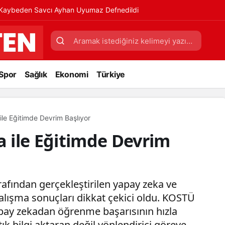
ı Kaybeden Savcı Ayhan Uyumaz Defnedildi
Spor
Sağlık
Ekonomi
Türkiye
e Eğitimde Devrim Başlıyor
 ile Eğitimde Devrim
arafından gerçekleştirilen yapay zeka ve
alışma sonuçları dikkat çekici oldu. KOSTÜ
apay zekadan öğrenme başarısının hızla
tık bilgi aktaran değil yönlendirici göreve