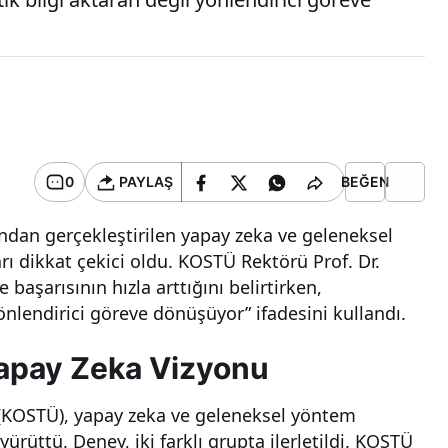
0
PAYLAŞ
BEĞEN
fından gerçekleştirilen yapay zeka ve geleneksel
ı dikkat çekici oldu. KOSTÜ Rektörü Prof. Dr.
aşarısının hızla arttığını belirtirken,
önlendirici göreve dönüşüyor” ifadesini kullandı.
apay Zeka Vizyonu
i (KOSTÜ), yapay zeka ve geleneksel yöntem
yürüttü. Deney, iki farklı grupta ilerletildi. KOSTÜ