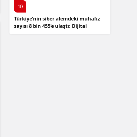
10
Türkiye’nin siber alemdeki muhafız
sayısı 8 bin 455’e ulaştı: Dijital
güvenliğimizi korumak için
çalışmalar artıyor!