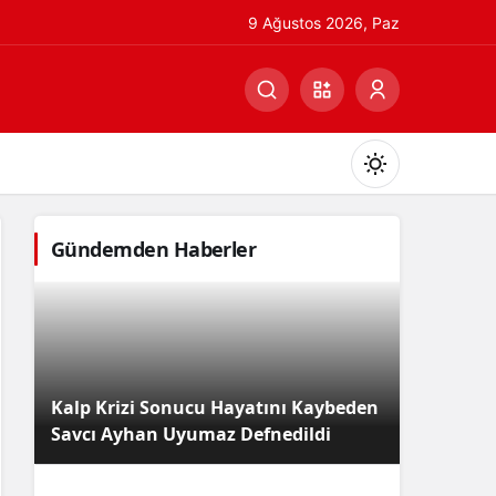
9 Ağustos 2026, Paz
Gündemden Haberler
Gündüz Modu
Gündüz modunu seçin.
Kalp Krizi Sonucu Hayatını Kaybeden
Gece Modu
Savcı Ayhan Uyumaz Defnedildi
Gece modunu seçin.