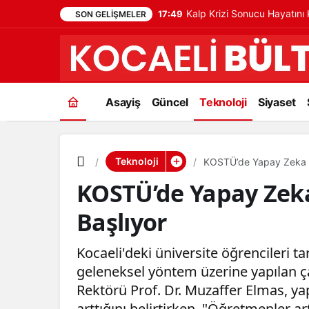
Kalp Krizi Sonucu Hayatın
17:49
SON GELIŞMELER
Asayiş
Güncel
Teknoloji
Siyaset
Teknoloji
KOSTÜ’de Yapay Zeka il
KOSTÜ’de Yapay Zeka
Başlıyor
Kocaeli'deki üniversite öğrencileri t
geleneksel yöntem üzerine yapılan ç
Rektörü Prof. Dr. Muzaffer Elmas, y
arttığını belirtirken, "Öğretmenler ar