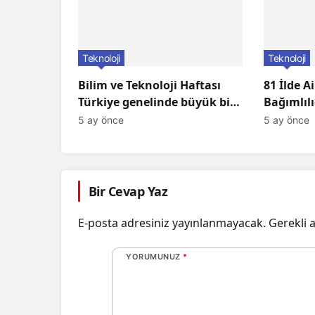
Teknoloji
Teknoloji
Bilim ve Teknoloji Haftası
81 İlde Ai
Türkiye genelinde büyük bir
Bağımlılı
coşkuyla kutlandı: İşte
Programl
5 ay önce
5 ay önce
Etkinlikler ve Kutlamalar!
Bir Cevap Yaz
E-posta adresiniz yayınlanmayacak.
Gerekli 
YORUMUNUZ
*