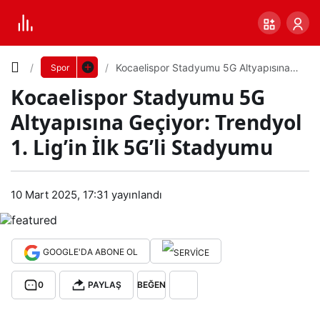
Yazı
Kocaelispor Stadyumu 5G Altyapısına
Spor
Geçiyor: Trendyol 1. Lig’in İlk 5G’li
Kocaelispor Stadyumu 5G
Stadyumu
Boyutunu
Altyapısına Geçiyor: Trendyol
Ayarla
1. Lig’in İlk 5G’li Stadyumu
Koc
0
PAYLAŞ
aeli
10 Mart 2025, 17:31
yayınlandı
Küçük
100%
Dev
spo
GOOGLE'DA ABONE OL
r
Varsayılana
0
PAYLAŞ
BEĞEN
Sta
dön