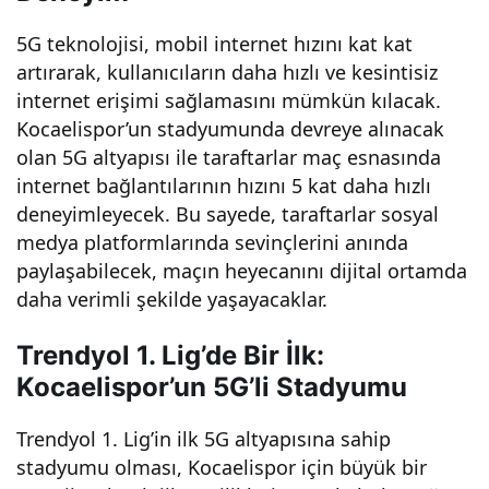
Tre
5G teknolojisi, mobil internet hızını kat kat
artırarak, kullanıcıların daha hızlı ve kesintisiz
ndy
internet erişimi sağlamasını mümkün kılacak.
Kocaelispor’un stadyumunda devreye alınacak
ol 1.
olan 5G altyapısı ile taraftarlar maç esnasında
internet bağlantılarının hızını 5 kat daha hızlı
Lig’i
deneyimleyecek. Bu sayede, taraftarlar sosyal
medya platformlarında sevinçlerini anında
n İlk
paylaşabilecek, maçın heyecanını dijital ortamda
daha verimli şekilde yaşayacaklar.
5G’li
Trendyol 1. Lig’de Bir İlk:
Kocaelispor’un 5G’li Stadyumu
Sta
Trendyol 1. Lig’in ilk 5G altyapısına sahip
dyu
stadyumu olması, Kocaelispor için büyük bir