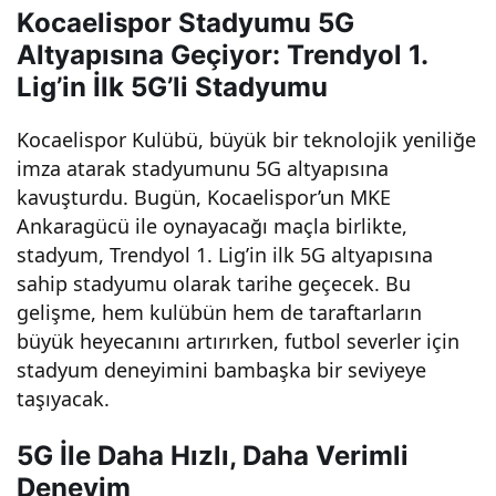
Kocaelispor Stadyumu 5G
dyu
Altyapısına Geçiyor: Trendyol 1.
Lig’in İlk 5G’li Stadyumu
mu
Kocaelispor Kulübü, büyük bir teknolojik yeniliğe
5G
imza atarak stadyumunu 5G altyapısına
kavuşturdu. Bugün, Kocaelispor’un MKE
Alty
Ankaragücü ile oynayacağı maçla birlikte,
stadyum, Trendyol 1. Lig’in ilk 5G altyapısına
apıs
sahip stadyumu olarak tarihe geçecek. Bu
gelişme, hem kulübün hem de taraftarların
büyük heyecanını artırırken, futbol severler için
ına
stadyum deneyimini bambaşka bir seviyeye
taşıyacak.
Geçi
5G İle Daha Hızlı, Daha Verimli
yor:
Deneyim