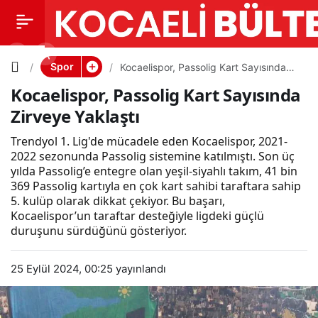
Kocaelisp
0
PAYLAŞ
or,
Spor
Kocaelispor, Passolig Kart Sayısında
Zirveye Yaklaştı
Kocaelispor, Passolig Kart Sayısında
Passolig
Zirveye Yaklaştı
Kart
Trendyol 1. Lig'de mücadele eden Kocaelispor, 2021-
2022 sezonunda Passolig sistemine katılmıştı. Son üç
yılda Passolig’e entegre olan yeşil-siyahlı takım, 41 bin
Sayısında
369 Passolig kartıyla en çok kart sahibi taraftara sahip
5. kulüp olarak dikkat çekiyor. Bu başarı,
Zirveye
Kocaelispor’un taraftar desteğiyle ligdeki güçlü
duruşunu sürdüğünü gösteriyor.
Yaklaştı
25 Eylül 2024, 00:25
yayınlandı