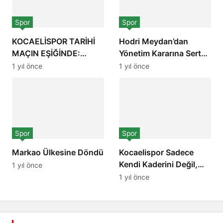
Spor
Spor
KOCAELİSPOR TARİHİ
Hodri Meydan’dan
MAÇIN EŞİĞİNDE:
Yönetim Kararına Sert
YENERSEK
Çıkış: “Kralına Hodri
1 yıl önce
1 yıl önce
ŞAMPİYONUZ!
Meydan”
Spor
Spor
Markao Ülkesine Döndü
Kocaelispor Sadece
Kendi Kaderini Değil,
1 yıl önce
Ligin Kaderini de
1 yıl önce
Belirleyecek