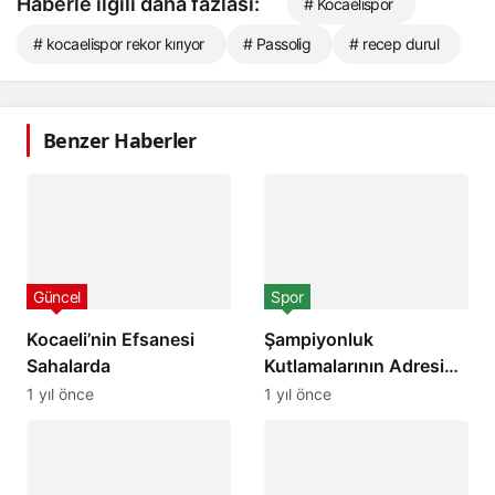
Haberle ilgili daha fazlası:
# Kocaelispor
# kocaelispor rekor kırıyor
# Passolig
# recep durul
Benzer Haberler
Güncel
Spor
Kocaeli’nin Efsanesi
Şampiyonluk
Sahalarda
Kutlamalarının Adresi
Belli Oldu
1 yıl önce
1 yıl önce