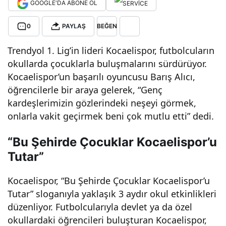
GOOGLE'DA ABONE OL
enci
0
PAYLAŞ
BEĞEN
lerle
Trendyol 1. Lig’in lideri Kocaelispor, futbolcuların
okullarda çocuklarla buluşmalarını sürdürüyor.
bulu
Kocaelispor’un başarılı oyuncusu Barış Alıcı,
öğrencilerle bir araya gelerek, “Genç
şma
kardeşlerimizin gözlerindeki neşeyi görmek,
onlarla vakit geçirmek beni çok mutlu etti” dedi.
ya
“Bu Şehirde Çocuklar Kocaelispor’u
Tutar”
dev
Kocaelispor, “Bu Şehirde Çocuklar Kocaelispor’u
am
Tutar” sloganıyla yaklaşık 3 aydır okul etkinlikleri
düzenliyor. Futbolcularıyla devlet ya da özel
ediy
okullardaki öğrencileri buluşturan Kocaelispor,