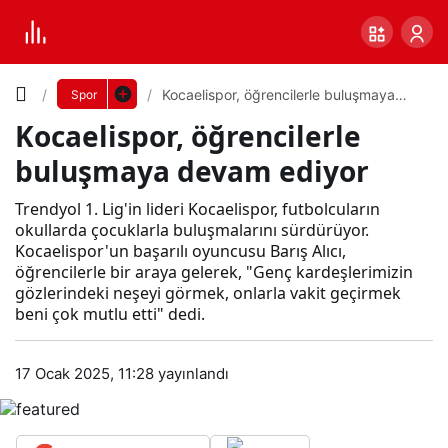
Yazı
Kocaelispor, öğrencilerle buluşmaya
Spor
devam ediyor
Kocaelispor, öğrencilerle
Boyutunu
buluşmaya devam ediyor
Ayarla
Koc
Trendyol 1. Lig'in lideri Kocaelispor, futbolcuların
okullarda çocuklarla buluşmalarını sürdürüyor.
0
PAYLAŞ
Kocaelispor'un başarılı oyuncusu Barış Alıcı,
aeli
öğrencilerle bir araya gelerek, "Genç kardeşlerimizin
gözlerindeki neşeyi görmek, onlarla vakit geçirmek
Küçük
100%
Dev
beni çok mutlu etti" dedi.
spor
,
Varsayılana
17 Ocak 2025, 11:28
yayınlandı
öğr
dön