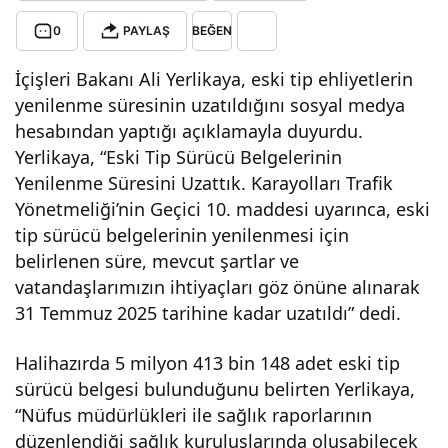
0
PAYLAŞ
BEĞEN
süre
İçişleri Bakanı Ali Yerlikaya, eski tip ehliyetlerin
si
yenilenme süresinin uzatıldığını sosyal medya
hesabından yaptığı açıklamayla duyurdu.
31
Yerlikaya, “Eski Tip Sürücü Belgelerinin
Yenilenme Süresini Uzattık. Karayolları Trafik
Tem
Yönetmeliği’nin Geçici 10. maddesi uyarınca, eski
tip sürücü belgelerinin yenilenmesi için
muz
belirlenen süre, mevcut şartlar ve
vatandaşlarımızın ihtiyaçları göz önüne alınarak
202
31 Temmuz 2025 tarihine kadar uzatıldı” dedi.
Halihazırda 5 milyon 413 bin 148 adet eski tip
5’e
sürücü belgesi bulunduğunu belirten Yerlikaya,
“Nüfus müdürlükleri ile sağlık raporlarının
kad
düzenlendiği sağlık kuruluşlarında oluşabilecek