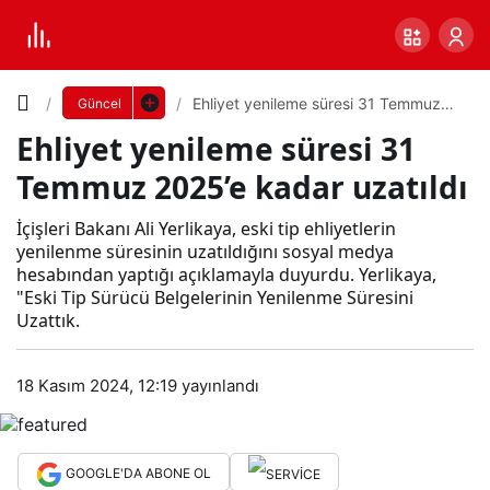
Yazı
Ehliyet yenileme süresi 31 Temmuz
Güncel
2025’e kadar uzatıldı
Ehliyet yenileme süresi 31
Boyutunu
Temmuz 2025’e kadar uzatıldı
Ayarla
Ehli
İçişleri Bakanı Ali Yerlikaya, eski tip ehliyetlerin
yenilenme süresinin uzatıldığını sosyal medya
0
PAYLAŞ
hesabından yaptığı açıklamayla duyurdu. Yerlikaya,
yet
"Eski Tip Sürücü Belgelerinin Yenilenme Süresini
Uzattık.
Küçük
100%
Dev
yeni
18 Kasım 2024, 12:19
yayınlandı
lem
Varsayılana
e
dön
GOOGLE'DA ABONE OL