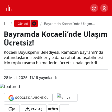
Yazı
Bayramda Kocaeli’nde Ulaşım
Güncel
Ücretsiz!
Bayramda Kocaeli’nde Ulaşım
Boyutunu
Ücretsiz!
Ayarla
Bay
Kocaeli Büyükşehir Belediyesi, Ramazan Bayramı’nda
vatandaşların sevdikleriyle daha rahat buluşabilmesi
0
PAYLAŞ
için toplu taşıma hizmetlerini ücretsiz hale getirdi.
ram
Küçük
100%
Dev
28 Mart 2025, 11:16
yayınlandı
da
Koc
Varsayılana
GOOGLE'DA ABONE OL
aeli’
dön
0
PAYLAŞ
BEĞEN