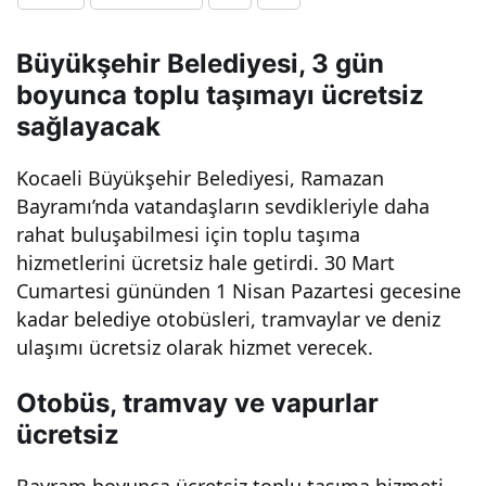
nde
Büyükşehir Belediyesi, 3 gün
boyunca toplu taşımayı ücretsiz
Ulaş
sağlayacak
ım
Kocaeli Büyükşehir Belediyesi, Ramazan
Bayramı’nda vatandaşların sevdikleriyle daha
Ücr
rahat buluşabilmesi için toplu taşıma
hizmetlerini ücretsiz hale getirdi. 30 Mart
etsi
Cumartesi gününden 1 Nisan Pazartesi gecesine
kadar belediye otobüsleri, tramvaylar ve deniz
z!
ulaşımı ücretsiz olarak hizmet verecek.
Otobüs, tramvay ve vapurlar
ücretsiz
Bayram boyunca ücretsiz toplu taşıma hizmeti,