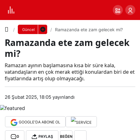
Yazı
Ramazanda ete zam gelecek mi?
Güncel
Ramazanda ete zam gelecek
Boyutunu
mi?
Ayarla
Ram
Ramazan ayının başlamasına kısa bir süre kala,
vatandaşların en çok merak ettiği konulardan biri de et
0
PAYLAŞ
fiyatlarında artış olup olmayacağı.
aza
Küçük
100%
Dev
26 Şubat 2025, 18:05
yayınlandı
nda
ete
Varsayılana
GOOGLE'DA ABONE OL
zam
dön
0
PAYLAŞ
BEĞEN