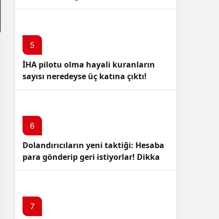
5
İHA pilotu olma hayali kuranların
sayısı neredeyse üç katına çıktı!
6
Dolandırıcıların yeni taktiği: Hesaba
para gönderip geri istiyorlar! Dikkat
Edin!
7