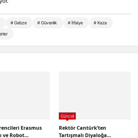
yor.
# Gebze
# Güvenlik
# İtfaiye
# Kaza
erler
Güncel
encileri Erasmus
Rektör Cantürk’ten
ı ve Robot
Tartışmalı Diyaloğa