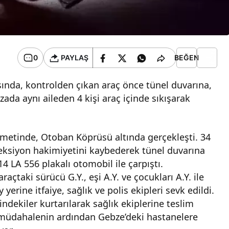
0
PAYLAŞ
BEĞEN
ında, kontrolden çıkan araç önce tünel duvarına,
ada aynı aileden 4 kişi araç içinde sıkışarak
ametinde, Otoban Köprüsü altında gerçekleşti. 34
reksiyon hakimiyetini kaybederek tünel duvarına
4 LA 556 plakalı otomobil ile çarpıştı.
açtaki sürücü G.Y., eşi A.Y. ve çocukları A.Y. ile
y yerine itfaiye, sağlık ve polis ekipleri sevk edildi.
indekiler kurtarılarak sağlık ekiplerine teslim
ilk müdahalenin ardından Gebze’deki hastanelere