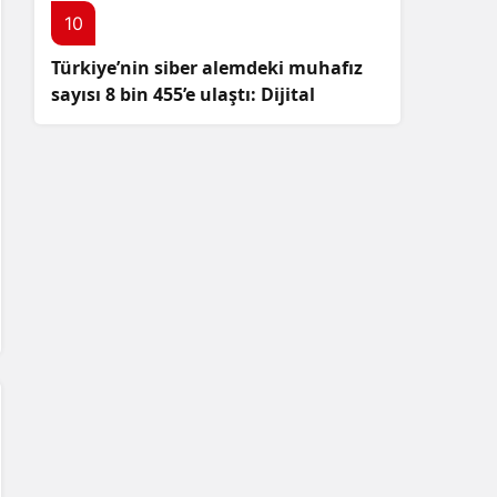
10
Türkiye’nin siber alemdeki muhafız
sayısı 8 bin 455’e ulaştı: Dijital
güvenliğimizi korumak için
çalışmalar artıyor!