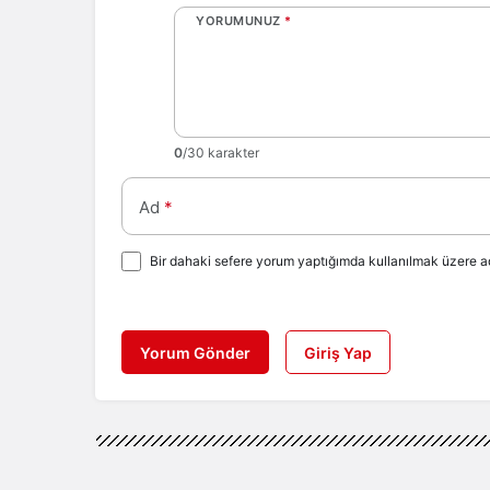
YORUMUNUZ
*
0
/30 karakter
Ad
*
Bir dahaki sefere yorum yaptığımda kullanılmak üzere ad
Yorum Gönder
Giriş Yap