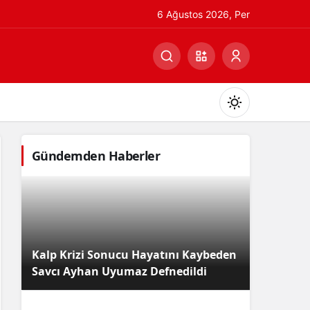
6 Ağustos 2026, Per
Gündemden Haberler
Gündüz Modu
Gündüz modunu seçin.
Kalp Krizi Sonucu Hayatını Kaybeden
Gece Modu
Savcı Ayhan Uyumaz Defnedildi
Gece modunu seçin.