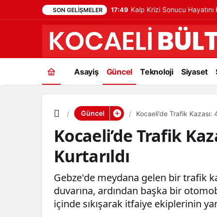
Kalp Krizi Sonucu Hayatın
17:49
SON GELIŞMELER
Asayiş
Güncel
Teknoloji
Siyaset
Güncel
Kocaeli’de Trafik Kazası: 4
Kocaeli’de Trafik Kaza
Kurtarıldı
Gebze'de meydana gelen bir trafik k
duvarına, ardından başka bir otomobil
içinde sıkışarak itfaiye ekiplerinin ya