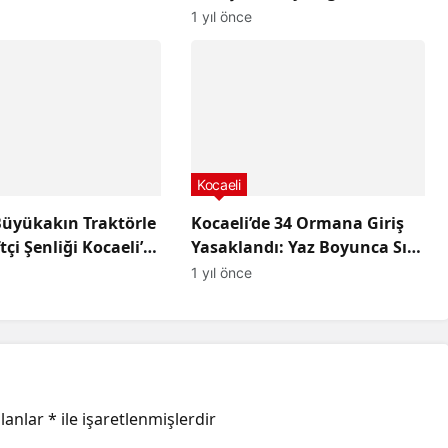
arıyla Göz
Açıklama: “Sözlerim
1 yıl önce
yor
Çarpıtıldı”
Kocaeli
üyükakın Traktörle
Kocaeli’de 34 Ormana Giriş
tçi Şenliği Kocaeli’de
Yasaklandı: Yaz Boyunca Sıkı
 Sürüyor!
Tedbirler Alındı
1 yıl önce
alanlar
*
ile işaretlenmişlerdir