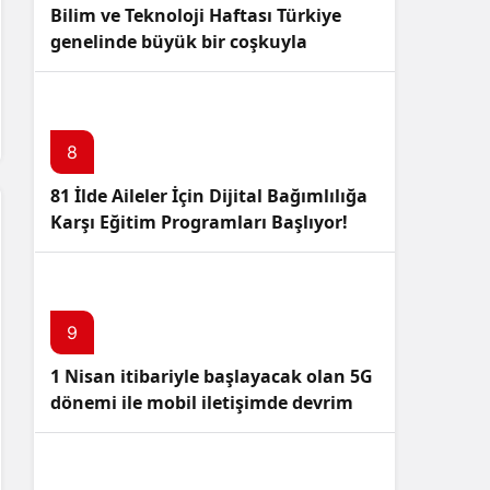
Bilim ve Teknoloji Haftası Türkiye
genelinde büyük bir coşkuyla
kutlandı: İşte Etkinlikler ve
Kutlamalar!
8
81 İlde Aileler İçin Dijital Bağımlılığa
Karşı Eğitim Programları Başlıyor!
9
1 Nisan itibariyle başlayacak olan 5G
dönemi ile mobil iletişimde devrim
başlıyor!