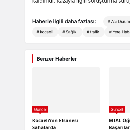
kaldırıldı. Kazayla ilgili soruşturma sürü
Haberle ilgili daha fazlası:
# Acil Durum
# kocaeli
# Sağlık
# trafik
# Yerel Hab
Benzer Haberler
Güncel
Güncel
Kocaeli’nin Efsanesi
MTAL Öğr
Sahalarda
Başarılar