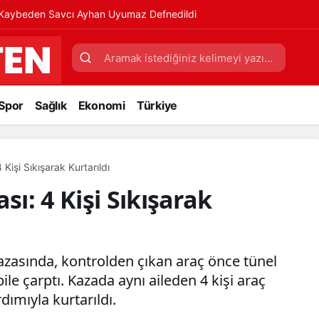
ı Kaybeden Savcı Ayhan Uyumaz Defnedildi
Spor
Sağlık
Ekonomi
Türkiye
 Kişi Sıkışarak Kurtarıldı
sı: 4 Kişi Sıkışarak
azasında, kontrolden çıkan araç önce tünel
e çarptı. Kazada aynı aileden 4 kişi araç
rdımıyla kurtarıldı.