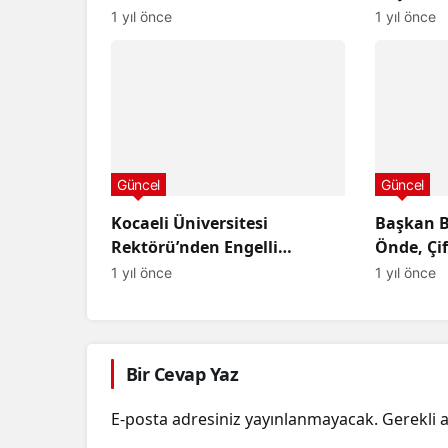
Yarışmal
1 yıl önce
1 yıl önce
Dolduru
Güncel
Güncel
Kocaeli Üniversitesi
Başkan B
Rektörü’nden Engelli
Önde, Çif
Öğrenciye Tartışma Yaratan
Coşkuyla
1 yıl önce
1 yıl önce
Yanıt
Bir Cevap Yaz
E-posta adresiniz yayınlanmayacak.
Gerekli 