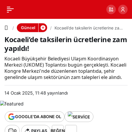
Kocaeli’d
0
PAYLAŞ
e
Güncel
Kocaeli’de taksilerin ücretlerine zam
yapıldı!
Kocaeli’de taksilerin ücretlerine zam
taksilerin
yapıldı!
ücretlerin
Kocaeli Büyükşehir Belediyesi Ulaşım Koordinasyon
Merkezi (UKOME) Toplantısı bugün gerçekleşti. Kocaeli
Kongre Merkezi'nde düzenlenen toplantıda, şehir
e zam
genelinde ulaşım sektörünün zam talepleri ele alındı.
yapıldı!
14 Ocak 2025, 11:48
yayınlandı
GOOGLE'DA ABONE OL
0
PAYLAŞ
BEĞEN