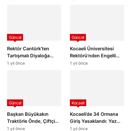
Göz Dolduruyor
Güncel
Güncel
Rektör Cantürk’ten
Kocaeli Üniversitesi
Tartışmalı Diyaloğa
Rektörü’nden Engelli
Açıklama: “Sözlerim
Öğrenciye Tartışma
1 yıl önce
1 yıl önce
Çarpıtıldı”
Yaratan Yanıt
Güncel
Kocaeli
Başkan Büyükakın
Kocaeli’de 34 Ormana
Traktörle Önde, Çiftçi
Giriş Yasaklandı: Yaz
Şenliği Kocaeli’de
Boyunca Sıkı Tedbirler
1 yıl önce
1 yıl önce