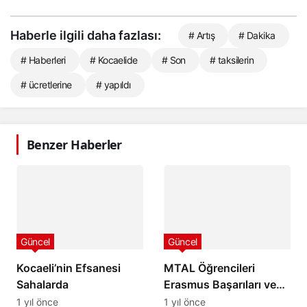
Haberle ilgili daha fazlası:
# Artış
# Dakika
# Haberleri
# Kocaelide
# Son
# taksilerin
# ücretlerine
# yapıldı
Benzer Haberler
Güncel
Güncel
Kocaeli’nin Efsanesi
MTAL Öğrencileri
Sahalarda
Erasmus Başarıları ve
Robot Yarışmalarıyla
1 yıl önce
1 yıl önce