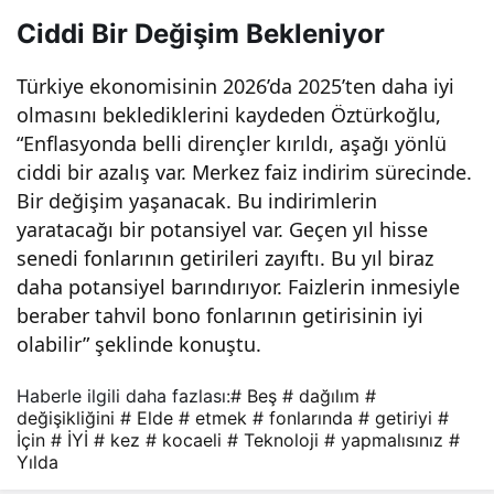
yap
Ciddi Bir Değişim Bekleniyor
malı
Türkiye ekonomisinin 2026’da 2025’ten daha iyi
olmasını beklediklerini kaydeden Öztürkoğlu,
sını
“Enflasyonda belli dirençler kırıldı, aşağı yönlü
ciddi bir azalış var. Merkez faiz indirim sürecinde.
Bir değişim yaşanacak. Bu indirimlerin
z!
yaratacağı bir potansiyel var. Geçen yıl hisse
senedi fonlarının getirileri zayıftı. Bu yıl biraz
daha potansiyel barındırıyor. Faizlerin inmesiyle
beraber tahvil bono fonlarının getirisinin iyi
olabilir” şeklinde konuştu.
Haberle ilgili daha fazlası:
# Beş
# dağılım
#
değişikliğini
# Elde
# etmek
# fonlarında
# getiriyi
#
İçin
# İYİ
# kez
# kocaeli
# Teknoloji
# yapmalısınız
#
Yılda