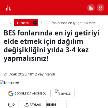
Yazı
BES fonlarında en iyi getiriyi elde
Ekonomi
etmek için dağılım değişikliğini yılda
BES fonlarında en iyi getiriyi
3-4 kez yapmalısınız!
Boyutunu
elde etmek için dağılım
Ayarla
değişikliğini yılda 3-4 kez
BES
yapmalısınız!
0
PAYLAŞ
fonl
Küçük
100%
Dev
21 Ocak 2026, 18:12
yayınlandı
arın
da
Varsayılana
GOOGLE'DA ABONE OL
en
dön
0
PAYLAŞ
BEĞEN