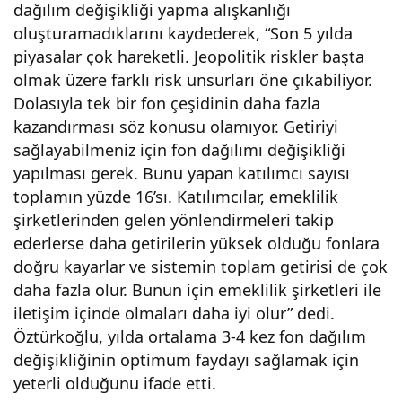
dağılım değişikliği yapma alışkanlığı
lım
oluşturamadıklarını kaydederek, “Son 5 yılda
piyasalar çok hareketli. Jeopolitik riskler başta
deği
olmak üzere farklı risk unsurları öne çıkabiliyor.
Dolasıyla tek bir fon çeşidinin daha fazla
şikli
kazandırması söz konusu olamıyor. Getiriyi
sağlayabilmeniz için fon dağılımı değişikliği
ğini
yapılması gerek. Bunu yapan katılımcı sayısı
toplamın yüzde 16’sı. Katılımcılar, emeklilik
şirketlerinden gelen yönlendirmeleri takip
yıld
ederlerse daha getirilerin yüksek olduğu fonlara
doğru kayarlar ve sistemin toplam getirisi de çok
a 3-
daha fazla olur. Bunun için emeklilik şirketleri ile
iletişim içinde olmaları daha iyi olur” dedi.
4
Öztürkoğlu, yılda ortalama 3-4 kez fon dağılım
değişikliğinin optimum faydayı sağlamak için
kez
yeterli olduğunu ifade etti.