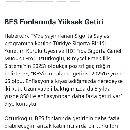
iyi
BES Fonlarında Yüksek Getiri
geti
Habertürk TV’de yayımlanan Sigorta Sayfası
riyi
programına katılan Türkiye Sigorta Birliği
Yönetim Kurulu Üyesi ve HDI Fiba Sigorta Genel
elde
Müdürü Erol Öztürkoğlu, Bireysel Emeklilik
Sistemi’nin 2025’i oldukça pozitif geçirdiğini
belirterek, “BES’in ortalama getirisi 2025’te yüzde
etm
65 oldu. Enflasyonla kıyasladığımızda neredeyse
iki katı. Uzun vadeli baktığımızda da 5 yılda
ek
yüzde 850 ile enflasyondan daha fazla getiri var”
diye konuştu.
için
Öztürkoğlu, BES fonlarında getirinin daha fazla
dağı
olabileceğini ancak katılımcılarda bir türlü fon