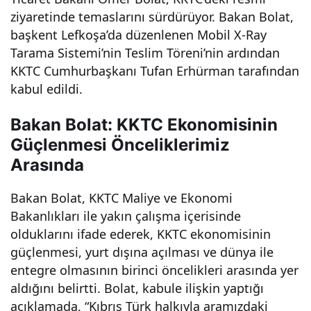
ziyaretinde temaslarını sürdürüyor. Bakan Bolat,
üşe
başkent Lefkoşa’da düzenlenen Mobil X-Ray
Tarama Sistemi’nin Teslim Töreni’nin ardından
n
KKTC Cumhurbaşkanı Tufan Erhürman tarafından
kabul edildi.
Bak
Bakan Bolat: KKTC Ekonomisinin
an
Güçlenmesi Önceliklerimiz
Arasında
Bola
Bakan Bolat, KKTC Maliye ve Ekonomi
t, iş
Bakanlıkları ile yakın çalışma içerisinde
olduklarını ifade ederek, KKTC ekonomisinin
birli
güçlenmesi, yurt dışına açılması ve dünya ile
entegre olmasının birinci öncelikleri arasında yer
ği
aldığını belirtti. Bolat, kabule ilişkin yaptığı
açıklamada, “Kıbrıs Türk halkıyla aramızdaki