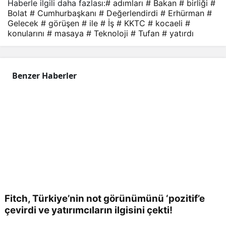
Haberle ilgili daha fazlası:
# adımları
# Bakan
# birliği
#
gele
Bolat
# Cumhurbaşkanı
# Değerlendirdi
# Erhürman
#
Gelecek
# görüşen
# ile
# İş
# KKTC
# kocaeli
#
cek
konularını
# masaya
# Teknoloji
# Tufan
# yatırdı
adı
Benzer Haberler
mlar
ı
değ
erle
Fitch, Türkiye’nin not görünümünü ‘pozitif’e
ndir
çevirdi ve yatırımcıların ilgisini çekti!