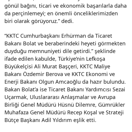
gönül bağını, ticari ve ekonomik başarılarla daha
kon
da perçinlemeyi; en önemli önceliklerimizden
biri olarak görüyoruz.” dedi.
uları
“KKTC Cumhurbaşkanı Erhürman da Ticaret
nı
Bakanı Bolat ve beraberindeki heyeti görmekten
duyduğu memnuniyeti dile getirdi.” şeklinde
mas
ifade edilen kabulde, Türkiye’nin Lefkoşa
Büyükelçisi Ali Murat Başçeri, KKTC Maliye
aya
Bakanı Özdemir Berova ve KKTC Ekonomi ve
Enerji Bakanı Olgun Amcaoğlu da hazır bulundu.
yatır
Bakan Bolat’a ise Ticaret Bakanı Yardımcısı Sezai
Uçarmak, Uluslararası Anlaşmalar ve Avrupa
dı
Birliği Genel Müdürü Hüsnü Dilemre, Gümrükler
Muhafaza Genel Müdürü Recep Koşal ve Strateji
ve
Bütçe Başkanı Adil Yıldırım eşlik etti.