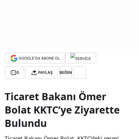
kanı
Tuf
an
GOOGLE'DA ABONE OL
Erh
0
PAYLAŞ
BEĞEN
ürm
Ticaret Bakanı Ömer
an
Bolat KKTC’ye Ziyarette
ile
Bulundu
gör
Ticaret Bakanı Ömer Bolat, KKTC’deki resmi