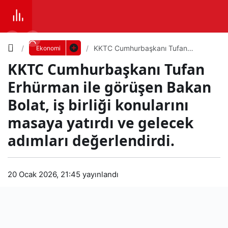
Yazı
KKTC Cumhurbaşkanı Tufan
Ekonomi
Erhürman ile görüşen Bakan Bolat, iş
KKTC Cumhurbaşkanı Tufan
birliği konularını masaya yatırdı ve
Boyutunu
gelecek adımları değerlendirdi.
Erhürman ile görüşen Bakan
Ayarla
Bolat, iş birliği konularını
KKT
masaya yatırdı ve gelecek
0
PAYLAŞ
C
adımları değerlendirdi.
Küçük
100%
Dev
Cu
20 Ocak 2026, 21:45
yayınlandı
mhu
Varsayılana
rbaş
dön