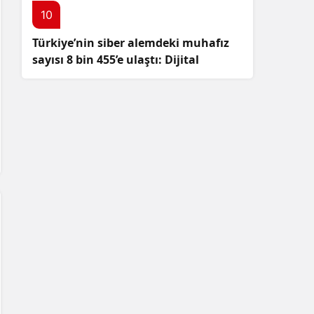
10
Türkiye’nin siber alemdeki muhafız
sayısı 8 bin 455’e ulaştı: Dijital
güvenliğimizi korumak için
çalışmalar artıyor!