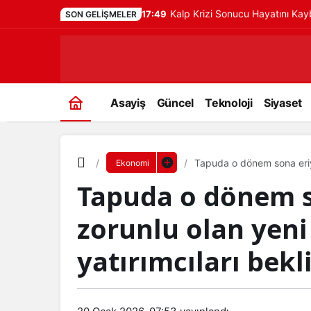
Kalp Krizi Sonucu Hayatını Ka
17:49
SON GELIŞMELER
Asayiş
Güncel
Teknoloji
Siyaset
Tapuda o dönem sona eriyo
Ekonomi
bekliyor
Tapuda o dönem so
zorunlu olan yen
yatırımcıları bekl