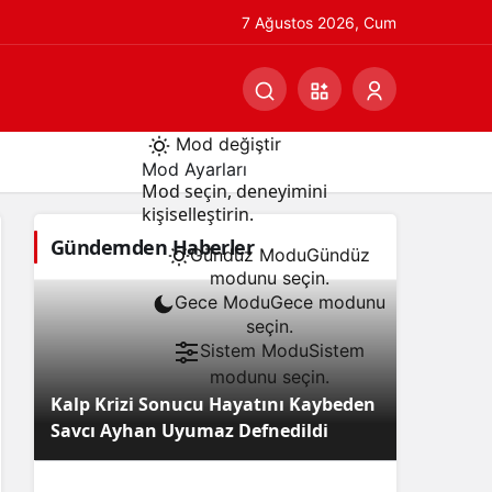
7 Ağustos 2026, Cum
Mod değiştir
Mod Ayarları
Mod seçin, deneyimini
kişiselleştirin.
Gündemden Haberler
Gündüz Modu
Gündüz
modunu seçin.
Gece Modu
Gece modunu
seçin.
Sistem Modu
Sistem
modunu seçin.
Kalp Krizi Sonucu Hayatını Kaybeden
Savcı Ayhan Uyumaz Defnedildi