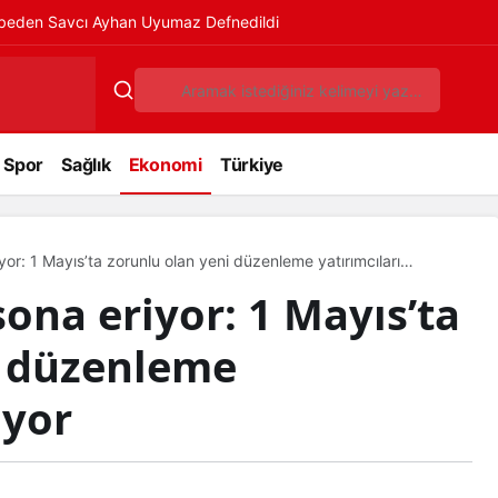
ybeden Savcı Ayhan Uyumaz Defnedildi
Spor
Sağlık
Ekonomi
Türkiye
r: 1 Mayıs’ta zorunlu olan yeni düzenleme yatırımcıları
na eriyor: 1 Mayıs’ta
i düzenleme
iyor