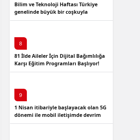
Bilim ve Teknoloji Haftası Türkiye
genelinde büyük bir coşkuyla
kutlandı: İşte Etkinlikler ve
Kutlamalar!
8
81 İlde Aileler İçin Dijital Bağımlılığa
Karşı Eğitim Programları Başlıyor!
9
1 Nisan itibariyle başlayacak olan 5G
dönemi ile mobil iletişimde devrim
başlıyor!