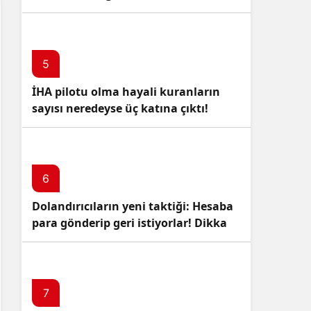
5
İHA pilotu olma hayali kuranların
sayısı neredeyse üç katına çıktı!
6
Dolandırıcıların yeni taktiği: Hesaba
para gönderip geri istiyorlar! Dikkat
Edin!
7