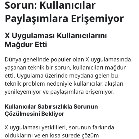
Sorun: Kullanıcılar
İyi 5
Paylaşımlara Erişemiyor
Yön
X Uygulaması Kullanıcılarını
Mağdur Etti
teml
Dünya genelinde popüler olan X uygulamasında
e
yaşanan teknik bir sorun, kullanıcıları mağdur
etti. Uygulama üzerinde meydana gelen bu
Sor
teknik problem nedeniyle kullanıcılar, akışları
yenileyemiyor ve paylaşımlara erişemiyor.
unu
Kullanıcılar Sabırsızlıkla Sorunun
Hızlı
Çözülmesini Bekliyor
X uygulaması yetkilileri, sorunun farkında
ca
olduklarını ve en kısa sürede çözüm