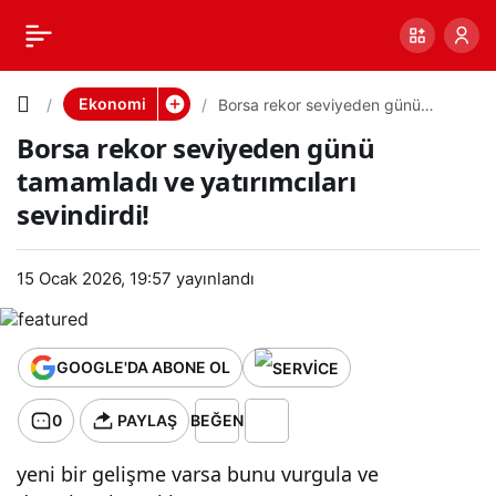
Borsa
0
PAYLAŞ
rekor
Ekonomi
Borsa rekor seviyeden günü
tamamladı ve yatırımcıları
Borsa rekor seviyeden günü
sevindirdi!
seviyede
tamamladı ve yatırımcıları
sevindirdi!
n günü
tamamlad
15 Ocak 2026, 19:57
yayınlandı
ı ve
GOOGLE'DA ABONE OL
yatırımcıl
0
PAYLAŞ
BEĞEN
arı
yeni bir gelişme varsa bunu vurgula ve