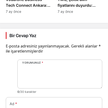
Tech Connect Ankara:
fiyatlarını duyurdu:
Teknoloji Devrimi
Baldo, cammeo ve
7 ay önce
7 ay önce
Konuşuldu, Geleceğe
Osmancık çeltik grupları
Yön Verildi!
için belirlenen fiyatlar!
Bir Cevap Yaz
E-posta adresiniz yayınlanmayacak.
Gerekli alanlar
*
ile işaretlenmişlerdir
YORUMUNUZ
*
0
/30 karakter
Ad
*