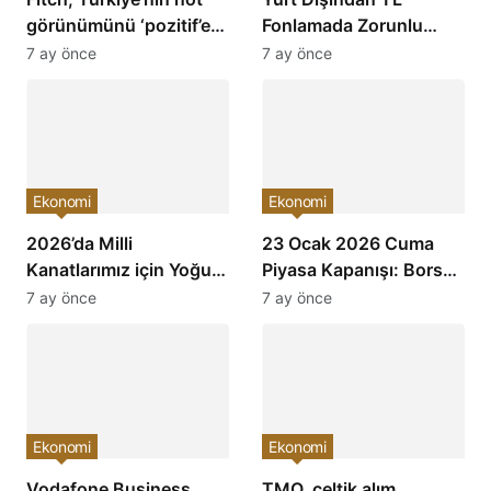
görünümünü ‘pozitif’e
Fonlamada Zorunlu
çevirdi ve yatırımcıların
Karşılık Oranları
7 ay önce
7 ay önce
ilgisini çekti!
Arttırıldı: Ekonomiye
Etkileri Neler Olacak?
Ekonomi
Ekonomi
2026’da Milli
23 Ocak 2026 Cuma
Kanatlarımız için Yoğun
Piyasa Kapanışı: Borsa,
Mesai: Türkiye’nin
Dolar, Altın ve Kripto
7 ay önce
7 ay önce
Havacılık Sektöründe
Paralarda Bugün Neler
Yükselişi Devam
Yaşandı ve Yatırımcıları
Edecek!
Neler Bekliyor?
Ekonomi
Ekonomi
Vodafone Business
TMO, çeltik alım