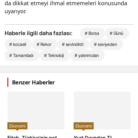
da dikkat etmeyi ihmal etmemeleri konusunda
uyarıyor.
Haberle ilgili daha fazlası:
# Borsa
# Günü
# kocaeli
# Rekor
# sevindirdi
# seviyeden
# Tamamladı
# Teknoloji
# yatırımcıları
Benzer Haberler
Ekonomi
Ekonomi
Fitch, Türkiye’nin not
Yurt Dışından TL