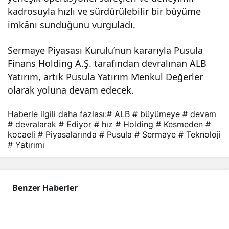
hız
kadrosuyla hızlı ve sürdürülebilir bir büyüme
imkânı sunduğunu vurguladı.
kes
Sermaye Piyasası Kurulu’nun kararıyla Pusula
Finans Holding A.Ş. tarafından devralınan ALB
med
Yatırım, artık Pusula Yatırım Menkul Değerler
olarak yoluna devam edecek.
en
Haberle ilgili daha fazlası:
# ALB
# büyümeye
# devam
dev
# devralarak
# Ediyor
# hız
# Holding
# Kesmeden
#
kocaeli
# Piyasalarında
# Pusula
# Sermaye
# Teknoloji
# Yatırımı
am
ediy
Benzer Haberler
or!