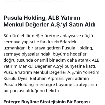
ALB
Pusula Holding, ALB Yatırım
Yatı
Menkul Değerler A.Ş.’yi Satın Aldı
rım’ı
Sürdürülebilir değer üretme anlayışı ve güçlü
sermaye yapısı ile farklı sektörlerdeki
devr
uzmanlığını bir araya getiren Pusula Holding,
sermaye piyasalarındaki büyüme hedefleri
alar
doğrultusunda önemli bir adım daha atarak ALB
Yatırım Menkul Değerler A.Ş’yi bünyesine kattı.
Pusula Yatırım Menkul Değerler A.Ş.’nin Yönetim
ak
Kurulu Üyesi Batuhan Alpman, yeni adımın
Pusula Holding’in entegre büyüme stratejisinin
ser
bir parçası olduğunu belirtti.
may
Entegre Büyüme Stratejisinin Bir Parçası