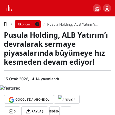
Yazı
Pusula Holding, ALB Yatırım’ı
Ekonomi
devralarak sermaye piyasalarında
Pusula Holding, ALB Yatırım’ı
büyümeye hız kesmeden devam
Boyutunu
ediyor!
devralarak sermaye
Ayarla
piyasalarında büyümeye hız
Pus
kesmeden devam ediyor!
0
PAYLAŞ
ula
Küçük
100%
Dev
15 Ocak 2026, 14:14
yayınlandı
Hol
ding
Varsayılana
GOOGLE'DA ABONE OL
,
dön
0
PAYLAŞ
BEĞEN