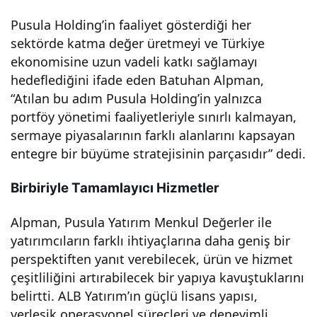
e
Pusula Holding’in faaliyet gösterdiği her
sektörde katma değer üretmeyi ve Türkiye
piya
ekonomisine uzun vadeli katkı sağlamayı
hedeflediğini ifade eden Batuhan Alpman,
sala
“Atılan bu adım Pusula Holding’in yalnızca
portföy yönetimi faaliyetleriyle sınırlı kalmayan,
sermaye piyasalarının farklı alanlarını kapsayan
rınd
entegre bir büyüme stratejisinin parçasıdır” dedi.
a
Birbiriyle Tamamlayıcı Hizmetler
büy
Alpman, Pusula Yatırım Menkul Değerler ile
yatırımcıların farklı ihtiyaçlarına daha geniş bir
üme
perspektiften yanıt verebilecek, ürün ve hizmet
çeşitliliğini artırabilecek bir yapıya kavuştuklarını
ye
belirtti. ALB Yatırım’ın güçlü lisans yapısı,
yerleşik operasyonel süreçleri ve deneyimli