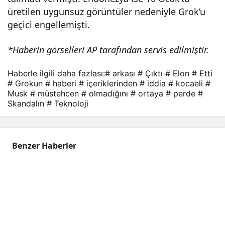
çıktı
üretilen uygunsuz görüntüler nedeniyle Grok’u
geçici engellemişti.
.
*Haberin görselleri AP tarafından servis edilmiştir.
Haberle ilgili daha fazlası:
# arkası
# Çıktı
# Elon
# Etti
# Grokun
# haberi
# içeriklerinden
# iddia
# kocaeli
#
Musk
# müstehcen
# olmadığını
# ortaya
# perde
#
Skandalın
# Teknoloji
Benzer Haberler