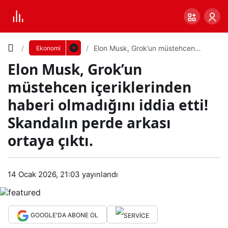
Yazı
Elon Musk, Grok’un müstehcen
Ekonomi
içeriklerinden haberi olmadığını iddia
Elon Musk, Grok’un
etti! Skandalın perde arkası ortaya
Boyutunu
çıktı.
müstehcen içeriklerinden
Ayarla
haberi olmadığını iddia etti!
Elon
Skandalın perde arkası
0
PAYLAŞ
Mus
ortaya çıktı.
Küçük
100%
Dev
k,
14 Ocak 2026, 21:03
yayınlandı
Gro
Varsayılana
GOOGLE'DA ABONE OL
k’un
dön