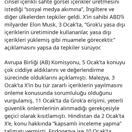
cinsel içerikli sahte görsel içerikler üretmesini
ndal
istediği “sosyal medya akımına”, İngiltere ve
diğer ülkelerden tepkiler geldi. X’in sahibi ABD’li
ın
milyarder Elon Musk, 3 Ocak’ta, “Grok’u yasa dışı
içeriklerin üretiminde kullananlar, yasa dışı
per
içerikleri yüklemiş gibi muamele görecektir.”
açıklamasını yapsa da tepkiler sürüyor.
de
Avrupa Birliği (AB) Komisyonu, 5 Ocak’ta konuyu
çok ciddiye aldıklarını ve değerlendirme
arka
sürecinde olduklarını açıklamıştı. Malezya, 3
Ocak’ta X’in bu tür zararlı içeriklerin yayılmasını
sı
önleme konusunda sorumluluğu olduğunu
vurgulamış, 11 Ocak’ta da Grok’a erişimi, yeterli
orta
güvenlik önlemlerinin alınmadığı gerekçesiyle
geçici olarak kısıtlamıştı. Hindistan da 2 Ocak’ta
ya
X’e, konu hakkında “kapsamlı inceleme yapma”
talimatı vermişti. Endonezya ise 10 Ocak’ta