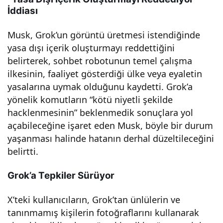
İddiası
eri
Musk, Grok’un görüntü üretmesi istendiğinde
olm
yasa dışı içerik oluşturmayı reddettiğini
belirterek, sohbet robotunun temel çalışma
adığ
ilkesinin, faaliyet gösterdiği ülke veya eyaletin
yasalarına uymak olduğunu kaydetti. Grok’a
ını
yönelik komutların “kötü niyetli şekilde
hacklenmesinin” beklenmedik sonuçlara yol
iddi
açabileceğine işaret eden Musk, böyle bir durum
yaşanması halinde hatanın derhal düzeltileceğini
a
belirtti.
Grok’a Tepkiler Sürüyor
etti!
X’teki kullanıcıların, Grok’tan ünlülerin ve
Ska
tanınmamış kişilerin fotoğraflarını kullanarak