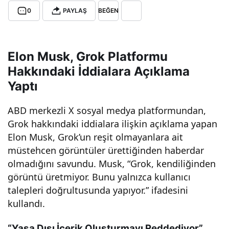
0
PAYLAŞ
BEĞEN
müs
tehc
Elon Musk, Grok Platformu
Hakkındaki İddialara Açıklama
en
Yaptı
içeri
ABD merkezli X sosyal medya platformundan,
Grok hakkındaki iddialara ilişkin açıklama yapan
kleri
Elon Musk, Grok’un reşit olmayanlara ait
müstehcen görüntüler ürettiğinden haberdar
nde
olmadığını savundu. Musk, “Grok, kendiliğinden
görüntü üretmiyor. Bunu yalnızca kullanıcı
n
talepleri doğrultusunda yapıyor.” ifadesini
kullandı.
hab
“Yasa Dışı İçerik Oluşturmayı Reddediyor”